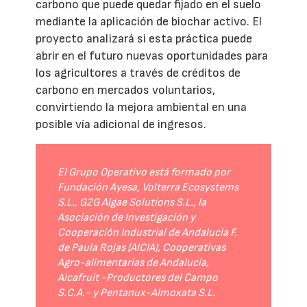
carbono que puede quedar fijado en el suelo
mediante la aplicación de biochar activo. El
proyecto analizará si esta práctica puede
abrir en el futuro nuevas oportunidades para
los agricultores a través de créditos de
carbono en mercados voluntarios,
convirtiendo la mejora ambiental en una
posible vía adicional de ingresos.
El Grupo Operativo está formado por
Fundación Ayesa, Volterra Ecosystems
S.L., G2G Algae Solutions S.L., la
Asociación de Investigación y
Cooperación Industrial de Andalucía F.
de Paula Rojas (AICIA), Cooperativas
Agro-alimentarias de Andalucía,
Alcafruit -Productores del Campo
S.C.A.- y Pentanux-Almoxata S.L.