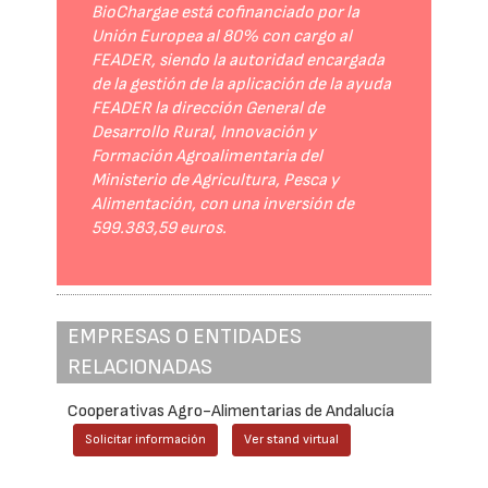
BioChargae está cofinanciado por la
Unión Europea al 80% con cargo al
FEADER, siendo la autoridad encargada
de la gestión de la aplicación de la ayuda
FEADER la dirección General de
Desarrollo Rural, Innovación y
Formación Agroalimentaria del
Ministerio de Agricultura, Pesca y
Alimentación, con una inversión de
599.383,59 euros.
EMPRESAS O ENTIDADES
RELACIONADAS
Cooperativas Agro-Alimentarias de Andalucía
Solicitar información
Ver stand virtual