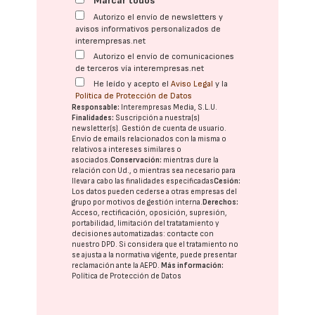
Marcar todos
Autorizo el envío de newsletters y
avisos informativos personalizados de
interempresas.net
Autorizo el envío de comunicaciones
de terceros vía interempresas.net
He leído y acepto el
Aviso Legal
y la
Política de Protección de Datos
Responsable:
Interempresas Media, S.L.U.
Finalidades:
Suscripción a nuestra(s)
newsletter(s). Gestión de cuenta de usuario.
Envío de emails relacionados con la misma o
relativos a intereses similares o
asociados.
Conservación:
mientras dure la
relación con Ud., o mientras sea necesario para
llevar a cabo las finalidades especificadas
Cesión:
Los datos pueden cederse a otras
empresas del
grupo
por motivos de gestión interna.
Derechos:
Acceso, rectificación, oposición, supresión,
portabilidad, limitación del tratatamiento y
decisiones automatizadas:
contacte con
nuestro DPD
. Si considera que el tratamiento no
se ajusta a la normativa vigente, puede presentar
reclamación ante la
AEPD
.
Más información:
Política de Protección de Datos