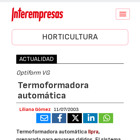
Conmutar
navegació
HORTICULTURA
ACTUALIDAD
Optiform VG
Termoformadora
automática
Liliana Gómez
11/07/2003
Termoformadora automática
Ilpra
,
preparada para envases rígidos. El sistema