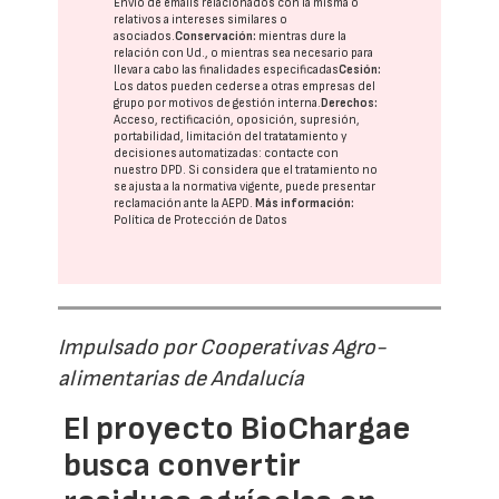
Envío de emails relacionados con la misma o
relativos a intereses similares o
asociados.
Conservación:
mientras dure la
relación con Ud., o mientras sea necesario para
llevar a cabo las finalidades especificadas
Cesión:
Los datos pueden cederse a otras
empresas del
grupo
por motivos de gestión interna.
Derechos:
Acceso, rectificación, oposición, supresión,
portabilidad, limitación del tratatamiento y
decisiones automatizadas:
contacte con
nuestro DPD
. Si considera que el tratamiento no
se ajusta a la normativa vigente, puede presentar
reclamación ante la
AEPD
.
Más información:
Política de Protección de Datos
Impulsado por Cooperativas Agro-
alimentarias de Andalucía
El proyecto BioChargae
busca convertir