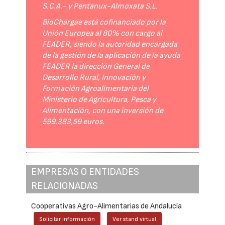
S.C.A.- y Pentanux-Almoxata S.L.
BioChargae está cofinanciado por la
Unión Europea al 80% con cargo al
FEADER, siendo la autoridad encargada
de la gestión de la aplicación de la ayuda
FEADER la dirección General de
Desarrollo Rural, Innovación y
Formación Agroalimentaria del
Ministerio de Agricultura, Pesca y
Alimentación, con una inversión de
599.383,59 euros.
EMPRESAS O ENTIDADES
RELACIONADAS
Cooperativas Agro-Alimentarias de Andalucía
Solicitar información
Ver stand virtual