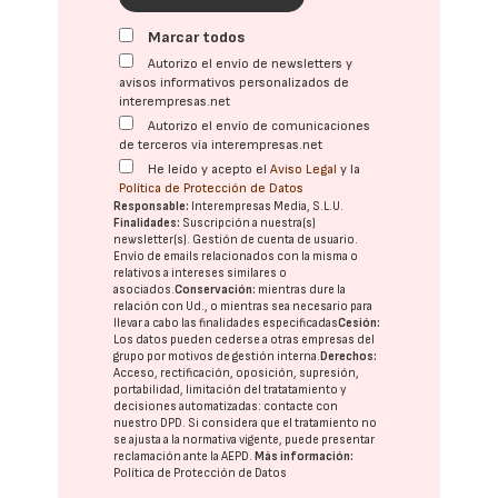
Marcar todos
Autorizo el envío de newsletters y
avisos informativos personalizados de
interempresas.net
Autorizo el envío de comunicaciones
de terceros vía interempresas.net
He leído y acepto el
Aviso Legal
y la
Política de Protección de Datos
Responsable:
Interempresas Media, S.L.U.
Finalidades:
Suscripción a nuestra(s)
newsletter(s). Gestión de cuenta de usuario.
Envío de emails relacionados con la misma o
relativos a intereses similares o
asociados.
Conservación:
mientras dure la
relación con Ud., o mientras sea necesario para
llevar a cabo las finalidades especificadas
Cesión:
Los datos pueden cederse a otras
empresas del
grupo
por motivos de gestión interna.
Derechos:
Acceso, rectificación, oposición, supresión,
portabilidad, limitación del tratatamiento y
decisiones automatizadas:
contacte con
nuestro DPD
. Si considera que el tratamiento no
se ajusta a la normativa vigente, puede presentar
reclamación ante la
AEPD
.
Más información:
Política de Protección de Datos