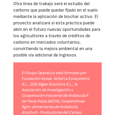
Otra línea de trabajo será el estudio del
carbono que puede quedar fijado en el suelo
mediante la aplicación de biochar activo. El
proyecto analizará si esta práctica puede
abrir en el futuro nuevas oportunidades para
los agricultores a través de créditos de
carbono en mercados voluntarios,
convirtiendo la mejora ambiental en una
posible vía adicional de ingresos.
El Grupo Operativo está formado por
Fundación Ayesa, Volterra Ecosystems
S.L., G2G Algae Solutions S.L., la
Asociación de Investigación y
Cooperación Industrial de Andalucía F.
de Paula Rojas (AICIA), Cooperativas
Agro-alimentarias de Andalucía,
Alcafruit -Productores del Campo