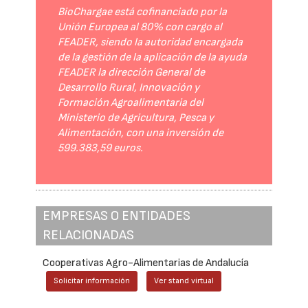
BioChargae está cofinanciado por la
Unión Europea al 80% con cargo al
FEADER, siendo la autoridad encargada
de la gestión de la aplicación de la ayuda
FEADER la dirección General de
Desarrollo Rural, Innovación y
Formación Agroalimentaria del
Ministerio de Agricultura, Pesca y
Alimentación, con una inversión de
599.383,59 euros.
EMPRESAS O ENTIDADES
RELACIONADAS
Cooperativas Agro-Alimentarias de Andalucía
Solicitar información
Ver stand virtual