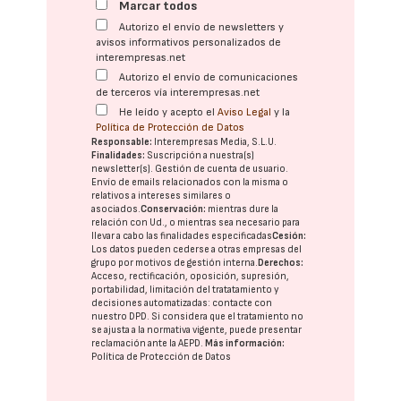
Marcar todos
Autorizo el envío de newsletters y
avisos informativos personalizados de
interempresas.net
Autorizo el envío de comunicaciones
de terceros vía interempresas.net
He leído y acepto el
Aviso Legal
y la
Política de Protección de Datos
Responsable:
Interempresas Media, S.L.U.
Finalidades:
Suscripción a nuestra(s)
newsletter(s). Gestión de cuenta de usuario.
Envío de emails relacionados con la misma o
relativos a intereses similares o
asociados.
Conservación:
mientras dure la
relación con Ud., o mientras sea necesario para
llevar a cabo las finalidades especificadas
Cesión:
Los datos pueden cederse a otras
empresas del
grupo
por motivos de gestión interna.
Derechos:
Acceso, rectificación, oposición, supresión,
portabilidad, limitación del tratatamiento y
decisiones automatizadas:
contacte con
nuestro DPD
. Si considera que el tratamiento no
se ajusta a la normativa vigente, puede presentar
reclamación ante la
AEPD
.
Más información:
Política de Protección de Datos