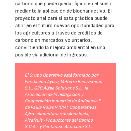
carbono que puede quedar fijado en el suelo
mediante la aplicación de biochar activo. El
proyecto analizará si esta práctica puede
abrir en el futuro nuevas oportunidades para
los agricultores a través de créditos de
carbono en mercados voluntarios,
convirtiendo la mejora ambiental en una
posible vía adicional de ingresos.
El Grupo Operativo está formado por
Fundación Ayesa, Volterra Ecosystems
S.L., G2G Algae Solutions S.L., la
Asociación de Investigación y
Cooperación Industrial de Andalucía F.
de Paula Rojas (AICIA), Cooperativas
Agro-alimentarias de Andalucía,
Alcafruit -Productores del Campo
S.C.A.- y Pentanux-Almoxata S.L.