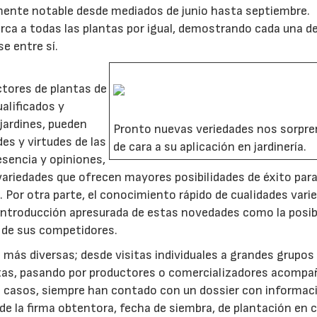
ente notable desde mediados de junio hasta septiembre.
ca a todas las plantas por igual, demostrando cada una de
e entre sí.
tores de plantas de
alificados y
jardines, pueden
Pronto nuevas veriedades nos sorpr
es y virtudes de las
de cara a su aplicación en jardinería.
esencia y opiniones,
 variedades que ofrecen mayores posibilidades de éxito par
Por otra parte, el conocimiento rápido de cualidades vari
 introducción apresurada de estas novedades como la posib
 de sus competidores.
a más diversas; desde visitas individuales a grandes grupos
tas, pasando por productores o comercializadores acomp
s casos, siempre han contado con un dossier con informac
en de la firma obtentora, fecha de siembra, de plantación en