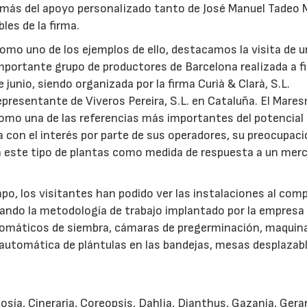
demás del apoyo personalizado tanto de José Manuel Tadeo
es de la firma.
omo uno de los ejemplos de ello, destacamos la visita de u
mportante grupo de productores de Barcelona realizada a f
e junio, siendo organizada por la firma Curià & Clarà, S.L.
epresentante de Viveros Pereira, S.L. en Cataluña. El Mare
omo una de las referencias más importantes del potencial
 con el interés por parte de sus operadores, su preocupaci
en este tipo de plantas como medida de respuesta a un mer
23/07/2026
30/07/2026
o, los visitantes han podido ver las instalaciones al com
iando la metodología de trabajo implantado por la empres
utomáticos de siembra, cámaras de pregerminación, maquina
e automática de plántulas en las bandejas, mesas desplazab
sía, Cineraria, Coreopsis, Dahlia, Dianthus, Gazania, Gera