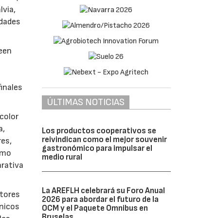
lvia,
edades
seen
finales
ÚLTIMAS NOTICIAS
 color
a,
Los productos cooperativos se
reivindican como el mejor souvenir
res,
gastronómico para impulsar el
omo
medio rural
arativa
La AREFLH celebrará su Foro Anual
ptores
2026 para abordar el futuro de la
únicos
OCM y el Paquete Omnibus en
Bruselas