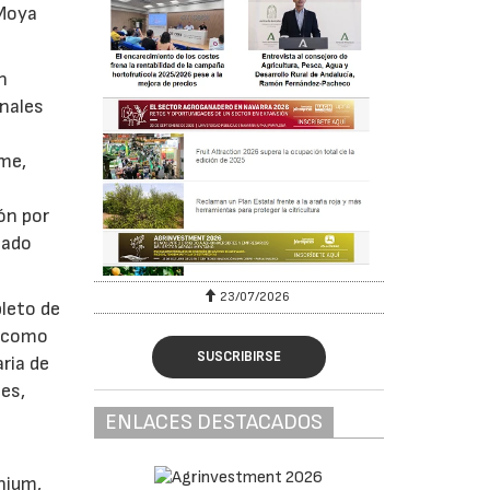
 Moya
n
inales
sme,
ón por
cado
23/07/2026
pleto de
a como
SUSCRIBIRSE
ria de
les,
ENLACES DESTACADOS
nium,