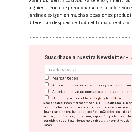
varemos identificativos. Ante ello y mientras
alguien tiene que preocuparse de la selección 
jardines exigen en muchas ocasiones producto
diferencia después de todo el trabajo realizad
Suscríbase a nuestra Newsletter -
Marcar todos
Autorizo el envío de newsletters y avisos inform
Autorizo el envío de comunicaciones de terceros 
He leído y acepto el
Aviso Legal
y la
Política de Pr
Responsable:
Interempresas Media, S.L.U.
Finalidades:
Suscri
relacionados con la misma o relativos a intereses similares 
llevar a cabo las finalidades especificadas
Cesión:
Los datos p
Acceso, rectificación, oposición, supresión, portabilidad, l
considera que el tratamiento no se ajusta a la normativa vige
Datos