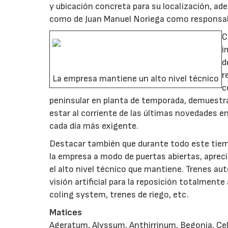
y ubicación concreta para su localización, a
como de Juan Manuel Noriega como responsabl
C
i
d
r
La empresa mantiene un alto nivel técnico
c
peninsular en planta de temporada, demuestra
estar al corriente de las últimas novedades 
cada día más exigente.
Destacar también que durante todo este tiemp
la empresa a modo de puertas abiertas, aprec
el alto nivel técnico que mantiene. Trenes a
visión artificial para la reposición totalment
coling system, trenes de riego, etc.
Matices
Ageratum, Alyssum, Anthirrinum, Begonia, Celo