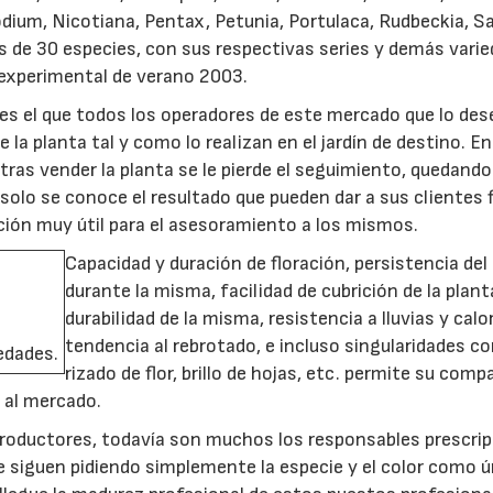
dium, Nicotiana, Pentax, Petunia, Portulaca, Rudbeckia, Sa
más de 30 especies, con sus respectivas series y demás vari
experimental de verano 2003.
es el que todos los operadores de este mercado que lo de
a planta tal y como lo realizan en el jardín de destino. En
ras vender la planta se le pierde el seguimiento, quedando
solo se conoce el resultado que pueden dar a sus clientes 
ción muy útil para el asesoramiento a los mismos.
Capacidad y duración de floración, persistencia del
durante la misma, facilidad de cubrición de la plant
durabilidad de la misma, resistencia a lluvias y calo
tendencia al rebrotado, e incluso singularidades c
edades.
rizado de flor, brillo de hojas, etc. permite su comp
l al mercado.
 productores, todavía son muchos los responsables prescri
 siguen pidiendo simplemente la especie y el color como 