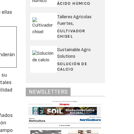
ÁCIDO HÚMICO
 ellas
Talleres Agrícolas
Fuertes,
CULTIVADOR
CHISEL
Sustainable Agro
enderán
Solutions
SOLUCIÓN DE
CALCIO
a su
etales
ilidad
NEWSLETTERS
añados
ión
 campo