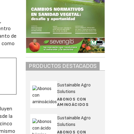
,
entro
tanto de
án como
PRODUCTOS DESTACADOS
Sustainable Agro
Solutions
ABONOS CON
AMINOÁCIDOS
cluyen
sde la
Sustainable Agro
icinco
Solutions
l mismo
ABONOS CON