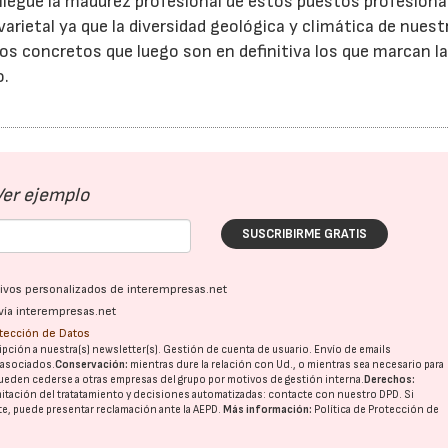
 llegue la madurez profesional de estos puestos profesiona
varietal ya que la diversidad geológica y climática de nuest
s concretos que luego son en definitiva los que marcan l
o.
Ver ejemplo
SUSCRIBIRME GRATIS
ativos personalizados de interempresas.net
vía interempresas.net
otección de Datos
pción a nuestra(s) newsletter(s). Gestión de cuenta de usuario. Envío de emails
o asociados.
Conservación:
mientras dure la relación con Ud., o mientras sea necesario para
ueden cederse a otras
empresas del grupo
por motivos de gestión interna.
Derechos:
imitación del tratatamiento y decisiones automatizadas:
contacte con nuestro DPD
. Si
nte, puede presentar reclamación ante la
AEPD
.
Más información:
Política de Protección de