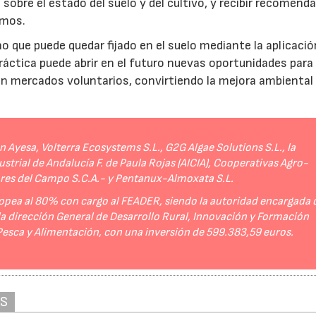
sobre el estado del suelo y del cultivo, y recibir recomend
umos.
no que puede quedar fijado en el suelo mediante la aplicació
práctica puede abrir en el futuro nuevas oportunidades para
 en mercados voluntarios, convirtiendo la mejora ambiental
Ayesa, Volterra Ecosystems S.L., G2G Algae Solutions S.L., la
strial de Andalucía F. de Paula Rojas (AICIA), Cooperativas Agro-
ores del Campo S.C.A.- y Pentanux-Almoxata S.L.
opea al 80% con cargo al FEADER, siendo la autoridad encargada 
 la dirección General de Desarrollo Rural, Innovación y Formación
 Pesca y Alimentación, con una inversión de 599.383,59 euros.
AS