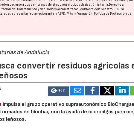
o asociados.
Conservación:
mientras dure la relación con Ud., o mientras sea necesario para
ueden cederse a otras
empresas del grupo
por motivos de gestión interna.
Derechos:
imitación del tratatamiento y decisiones automatizadas:
contacte con nuestro DPD
. Si
nte, puede presentar reclamación ante la
AEPD
.
Más información:
Política de Protección de
tarias de Andalucía
sca convertir residuos agrícolas 
leñosos
23/07/2026
30/07/2026
6
967
a
impulsa el grupo operativo supraautonómico BioChargae
ormados en biochar, con la ayuda de microalgas para mej
vos leñosos.