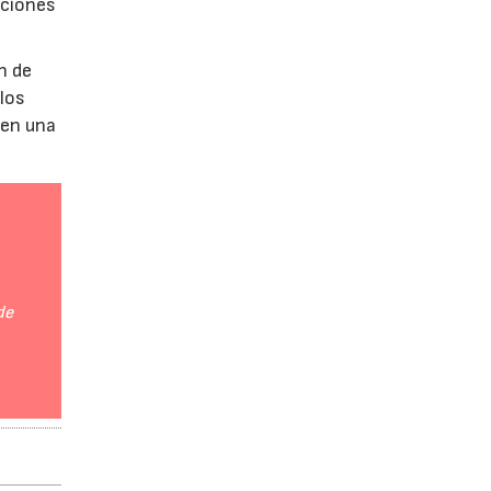
aciones
n de
 los
 en una
de