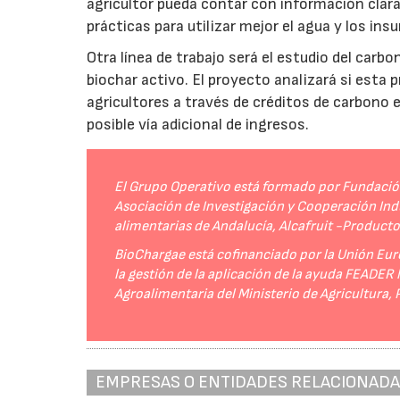
agricultor pueda contar con información clara 
prácticas para utilizar mejor el agua y los ins
Otra línea de trabajo será el estudio del carbo
biochar activo. El proyecto analizará si esta 
agricultores a través de créditos de carbono
posible vía adicional de ingresos.
El Grupo Operativo está formado por Fundación 
Asociación de Investigación y Cooperación Indu
alimentarias de Andalucía, Alcafruit -Product
BioChargae está cofinanciado por la Unión Eur
la gestión de la aplicación de la ayuda FEADER
Agroalimentaria del Ministerio de Agricultura,
EMPRESAS O ENTIDADES RELACIONAD