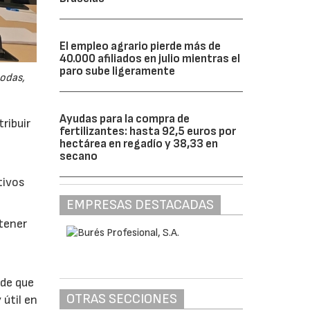
El empleo agrario pierde más de
40.000 afiliados en julio mientras el
paro sube ligeramente
odas,
Ayudas para la compra de
ribuir
fertilizantes: hasta 92,5 euros por
hectárea en regadío y 38,33 en
secano
tivos
EMPRESAS DESTACADAS
btener
 de que
OTRAS SECCIONES
 útil en