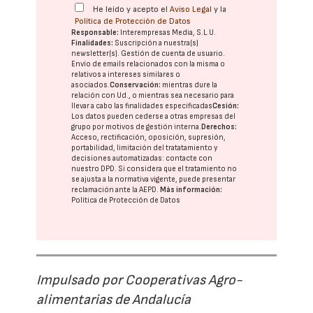
He leído y acepto el
Aviso Legal
y la
Política de Protección de Datos
Responsable:
Interempresas Media, S.L.U.
Finalidades:
Suscripción a nuestra(s)
newsletter(s). Gestión de cuenta de usuario.
Envío de emails relacionados con la misma o
relativos a intereses similares o
asociados.
Conservación:
mientras dure la
relación con Ud., o mientras sea necesario para
llevar a cabo las finalidades especificadas
Cesión:
Los datos pueden cederse a otras
empresas del
grupo
por motivos de gestión interna.
Derechos:
Acceso, rectificación, oposición, supresión,
portabilidad, limitación del tratatamiento y
decisiones automatizadas:
contacte con
nuestro DPD
. Si considera que el tratamiento no
se ajusta a la normativa vigente, puede presentar
reclamación ante la
AEPD
.
Más información:
Política de Protección de Datos
Impulsado por Cooperativas Agro-
alimentarias de Andalucía