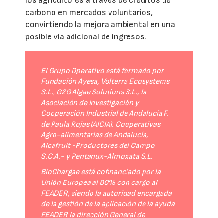
los agricultores a través de créditos de
carbono en mercados voluntarios,
convirtiendo la mejora ambiental en una
posible vía adicional de ingresos.
El Grupo Operativo está formado por
Fundación Ayesa, Volterra Ecosystems
S.L., G2G Algae Solutions S.L., la
Asociación de Investigación y
Cooperación Industrial de Andalucía F.
de Paula Rojas (AICIA), Cooperativas
Agro-alimentarias de Andalucía,
Alcafruit -Productores del Campo
S.C.A.- y Pentanux-Almoxata S.L.
BioChargae está cofinanciado por la
Unión Europea al 80% con cargo al
FEADER, siendo la autoridad encargada
de la gestión de la aplicación de la ayuda
FEADER la dirección General de