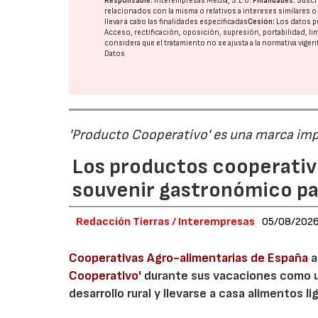
Responsable:
Interempresas Media, S.L.U.
Finalidades:
Suscri
relacionados con la misma o relativos a intereses similares 
llevar a cabo las finalidades especificadas
Cesión:
Los datos p
Acceso, rectificación, oposición, supresión, portabilidad, l
considera que el tratamiento no se ajusta a la normativa vige
Datos
'Producto Cooperativo' es una marca im
Los productos cooperativ
souvenir gastronómico par
Redacción Tierras / Interempresas
05/08/202
Cooperativas Agro-alimentarias de España
a
Cooperativo'
durante sus vacaciones como un
desarrollo rural y llevarse a casa alimentos lig