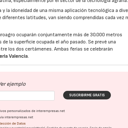
tina, especialmente por el sector de la tecnología agraria
ea y la idoneidad de una misma aplicación tecnológica a div
 de diferentes latitudes, van siendo comprendidas cada vez 
y Euroagro ocuparán conjuntamente más de 30.000 metros
de la superficie ocupada el año pasado. Se prevé una
tre los dos certámenes. Ambas ferias se celebrarán
eria Valencia
.
Ver ejemplo
SUSCRIBIRME GRATIS
ativos personalizados de interempresas.net
vía interempresas.net
otección de Datos