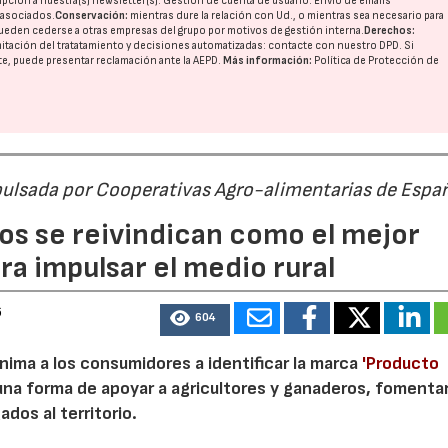
pción a nuestra(s) newsletter(s). Gestión de cuenta de usuario. Envío de emails
o asociados.
Conservación:
mientras dure la relación con Ud., o mientras sea necesario para
ueden cederse a otras
empresas del grupo
por motivos de gestión interna.
Derechos:
imitación del tratatamiento y decisiones automatizadas:
contacte con nuestro DPD
. Si
nte, puede presentar reclamación ante la
AEPD
.
Más información:
Política de Protección de
pulsada por Cooperativas Agro-alimentarias de Espa
os se reivindican como el mejor
a impulsar el medio rural
23/07/2026
30/07/2026
6
604
nima a los consumidores a identificar la marca
'Producto
a forma de apoyar a agricultores y ganaderos, fomentar
ados al territorio.