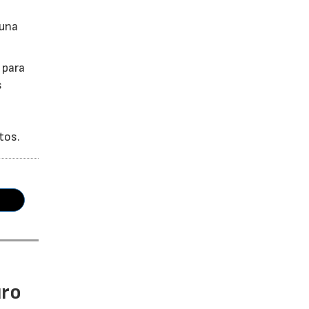
 una
 para
s
tos.
uro