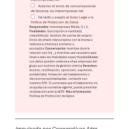
Autorizo el envío de comunicaciones
de terceros vía interempresas.net
He leído y acepto el
Aviso Legal
y la
Política de Protección de Datos
Responsable:
Interempresas Media, S.L.U.
Finalidades:
Suscripción a nuestra(s)
newsletter(s). Gestión de cuenta de usuario.
Envío de emails relacionados con la misma o
relativos a intereses similares o
asociados.
Conservación:
mientras dure la
relación con Ud., o mientras sea necesario para
llevar a cabo las finalidades especificadas
Cesión:
Los datos pueden cederse a otras
empresas del
grupo
por motivos de gestión interna.
Derechos:
Acceso, rectificación, oposición, supresión,
portabilidad, limitación del tratatamiento y
decisiones automatizadas:
contacte con
nuestro DPD
. Si considera que el tratamiento no
se ajusta a la normativa vigente, puede presentar
reclamación ante la
AEPD
.
Más información:
Política de Protección de Datos
Impulsado por Cooperativas Agro-