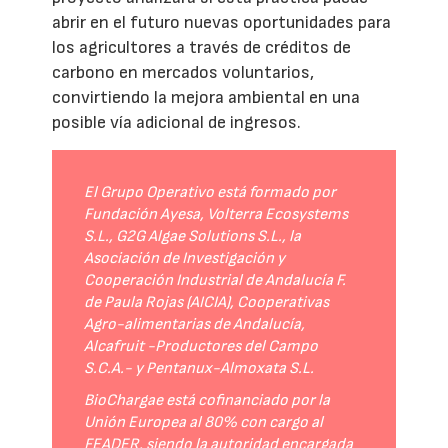
abrir en el futuro nuevas oportunidades para
los agricultores a través de créditos de
carbono en mercados voluntarios,
convirtiendo la mejora ambiental en una
posible vía adicional de ingresos.
El Grupo Operativo está formado por
Fundación Ayesa, Volterra Ecosystems
S.L., G2G Algae Solutions S.L., la
Asociación de Investigación y
Cooperación Industrial de Andalucía F.
de Paula Rojas (AICIA), Cooperativas
Agro-alimentarias de Andalucía,
Alcafruit -Productores del Campo
S.C.A.- y Pentanux-Almoxata S.L.
BioChargae está cofinanciado por la
Unión Europea al 80% con cargo al
FEADER, siendo la autoridad encargada