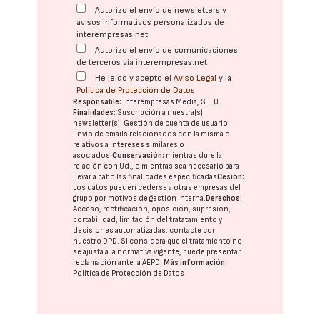
Autorizo el envío de newsletters y
avisos informativos personalizados de
interempresas.net
Autorizo el envío de comunicaciones
de terceros vía interempresas.net
He leído y acepto el
Aviso Legal
y la
Política de Protección de Datos
Responsable:
Interempresas Media, S.L.U.
Finalidades:
Suscripción a nuestra(s)
newsletter(s). Gestión de cuenta de usuario.
Envío de emails relacionados con la misma o
relativos a intereses similares o
asociados.
Conservación:
mientras dure la
relación con Ud., o mientras sea necesario para
llevar a cabo las finalidades especificadas
Cesión:
Los datos pueden cederse a otras
empresas del
grupo
por motivos de gestión interna.
Derechos:
Acceso, rectificación, oposición, supresión,
portabilidad, limitación del tratatamiento y
decisiones automatizadas:
contacte con
nuestro DPD
. Si considera que el tratamiento no
se ajusta a la normativa vigente, puede presentar
reclamación ante la
AEPD
.
Más información:
Política de Protección de Datos