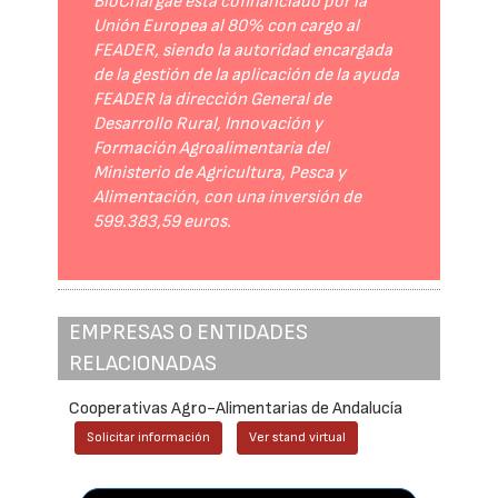
BioChargae está cofinanciado por la
Unión Europea al 80% con cargo al
FEADER, siendo la autoridad encargada
de la gestión de la aplicación de la ayuda
FEADER la dirección General de
Desarrollo Rural, Innovación y
Formación Agroalimentaria del
Ministerio de Agricultura, Pesca y
Alimentación, con una inversión de
599.383,59 euros.
EMPRESAS O ENTIDADES
RELACIONADAS
Cooperativas Agro-Alimentarias de Andalucía
Solicitar información
Ver stand virtual