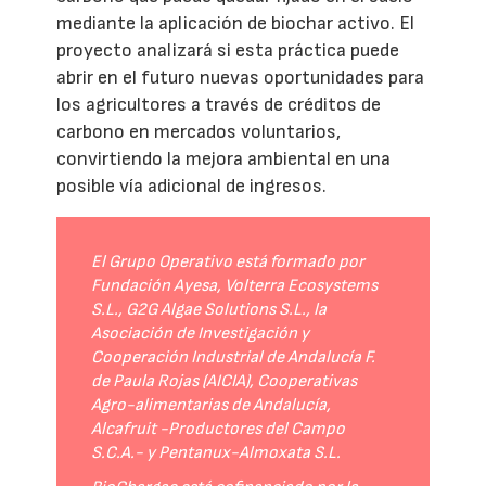
mediante la aplicación de biochar activo. El
proyecto analizará si esta práctica puede
abrir en el futuro nuevas oportunidades para
los agricultores a través de créditos de
carbono en mercados voluntarios,
convirtiendo la mejora ambiental en una
posible vía adicional de ingresos.
El Grupo Operativo está formado por
Fundación Ayesa, Volterra Ecosystems
S.L., G2G Algae Solutions S.L., la
Asociación de Investigación y
Cooperación Industrial de Andalucía F.
de Paula Rojas (AICIA), Cooperativas
Agro-alimentarias de Andalucía,
Alcafruit -Productores del Campo
S.C.A.- y Pentanux-Almoxata S.L.