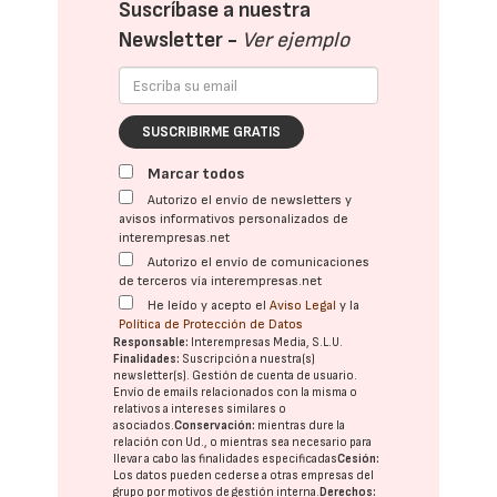
Suscríbase a nuestra
Newsletter -
Ver ejemplo
SUSCRIBIRME GRATIS
Marcar todos
Autorizo el envío de newsletters y
avisos informativos personalizados de
interempresas.net
Autorizo el envío de comunicaciones
de terceros vía interempresas.net
He leído y acepto el
Aviso Legal
y la
Política de Protección de Datos
Responsable:
Interempresas Media, S.L.U.
Finalidades:
Suscripción a nuestra(s)
newsletter(s). Gestión de cuenta de usuario.
Envío de emails relacionados con la misma o
relativos a intereses similares o
asociados.
Conservación:
mientras dure la
relación con Ud., o mientras sea necesario para
llevar a cabo las finalidades especificadas
Cesión:
Los datos pueden cederse a otras
empresas del
grupo
por motivos de gestión interna.
Derechos: