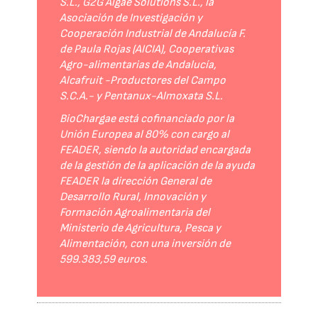
S.L., G2G Algae Solutions S.L., la
Asociación de Investigación y
Cooperación Industrial de Andalucía F.
de Paula Rojas (AICIA), Cooperativas
Agro-alimentarias de Andalucía,
Alcafruit -Productores del Campo
S.C.A.- y Pentanux-Almoxata S.L.
BioChargae está cofinanciado por la
Unión Europea al 80% con cargo al
FEADER, siendo la autoridad encargada
de la gestión de la aplicación de la ayuda
FEADER la dirección General de
Desarrollo Rural, Innovación y
Formación Agroalimentaria del
Ministerio de Agricultura, Pesca y
Alimentación, con una inversión de
599.383,59 euros.