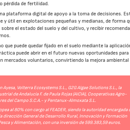
 pérdida de fertilidad.
a plataforma digital de apoyo a la toma de decisiones. Es
e y útil en explotaciones pequeñas y medianas, de forma q
sobre el estado del suelo y del cultivo, y recibir recomend
umos.
no que puede quedar fijado en el suelo mediante la aplicació
práctica puede abrir en el futuro nuevas oportunidades para
 en mercados voluntarios, convirtiendo la mejora ambiental
Ayesa, Volterra Ecosystems S.L., G2G Algae Solutions S.L., la
strial de Andalucía F. de Paula Rojas (AICIA), Cooperativas Agro-
ores del Campo S.C.A.- y Pentanux-Almoxata S.L.
opea al 80% con cargo al FEADER, siendo la autoridad encargada 
 la dirección General de Desarrollo Rural, Innovación y Formación
 Pesca y Alimentación, con una inversión de 599.383,59 euros.