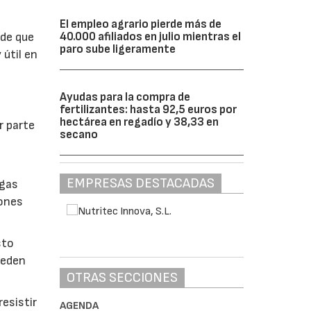
El empleo agrario pierde más de
40.000 afiliados en julio mientras el
 de que
paro sube ligeramente
 útil en
Ayudas para la compra de
fertilizantes: hasta 92,5 euros por
hectárea en regadío y 38,33 en
r parte
secano
EMPRESAS DESTACADAS
lgas
iones
sto
ueden
OTRAS SECCIONES
esistir
AGENDA