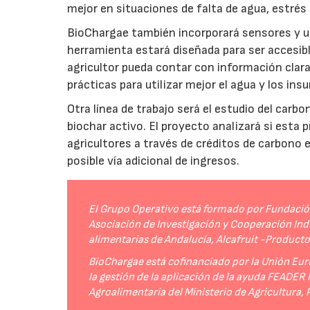
mejor en situaciones de falta de agua, estrés o
BioChargae también incorporará sensores y un
herramienta estará diseñada para ser accesibl
agricultor pueda contar con información clara 
prácticas para utilizar mejor el agua y los ins
Otra línea de trabajo será el estudio del carbo
biochar activo. El proyecto analizará si esta 
agricultores a través de créditos de carbono
posible vía adicional de ingresos.
El Grupo Operativo está formado por Fundación 
Asociación de Investigación y Cooperación Indu
alimentarias de Andalucía, Alcafruit -Product
BioChargae está cofinanciado por la Unión Eur
la gestión de la aplicación de la ayuda FEADER
Agroalimentaria del Ministerio de Agricultura,