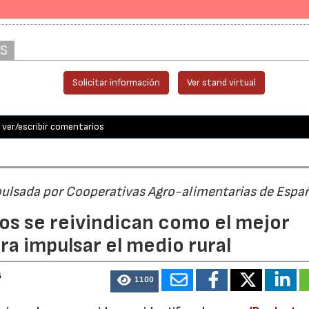
AS
Solicitar información
Ver stand virtual
ver/escribir comentarios
pulsada por Cooperativas Agro-alimentarias de Espa
os se reivindican como el mejor
a impulsar el medio rural
6
1100