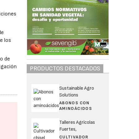
iciones
de
e los
io de
igación
PRODUCTOS DESTACADOS
Sustainable Agro
Solutions
ABONOS CON
AMINOÁCIDOS
Talleres Agrícolas
Fuertes,
CULTIVADOR