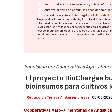
Autorizo el envío de newsletters y avisos inform
Autorizo el envío de comunicaciones de terceros 
He leído y acepto el
Aviso Legal
y la
Política de Pr
Responsable:
Interempresas Media, S.L.U.
Finalidades:
Suscri
relacionados con la misma o relativos a intereses similares 
llevar a cabo las finalidades especificadas
Cesión:
Los datos p
Acceso, rectificación, oposición, supresión, portabilidad, l
considera que el tratamiento no se ajusta a la normativa vige
Datos
Impulsado por Cooperativas Agro-alimen
El proyecto BioChargae bu
bioinsumos para cultivos 
Redacción Tierras / Interempresas
06/08/202
Cooperativas Agro-alimentarias de Andalucí