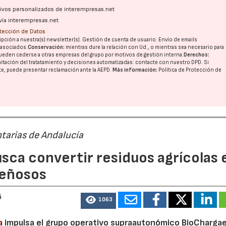
ativos personalizados de interempresas.net
vía interempresas.net
otección de Datos
pción a nuestra(s) newsletter(s). Gestión de cuenta de usuario. Envío de emails
o asociados.
Conservación:
mientras dure la relación con Ud., o mientras sea necesario para
ueden cederse a otras
empresas del grupo
por motivos de gestión interna.
Derechos:
imitación del tratatamiento y decisiones automatizadas:
contacte con nuestro DPD
. Si
nte, puede presentar reclamación ante la
AEPD
.
Más información:
Política de Protección de
tarias de Andalucía
sca convertir residuos agrícolas 
leñosos
6
1063
a
impulsa el grupo operativo supraautonómico BioChargae