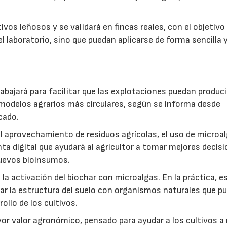
vos leñosos y se validará en fincas reales, con el objetivo
l laboratorio, sino que puedan aplicarse de forma sencilla y
abajará para facilitar que las explotaciones puedan produci
modelos agrarios más circulares, según se informa desde
cado.
: el aprovechamiento de residuos agrícolas, el uso de microa
ta digital que ayudará al agricultor a tomar mejores decis
 nuevos bioinsumos.
a activación del biochar con microalgas. En la práctica, e
rar la estructura del suelo con organismos naturales que p
rollo de los cultivos.
r valor agronómico, pensado para ayudar a los cultivos a r