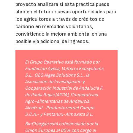
proyecto analizará si esta práctica puede
abrir en el futuro nuevas oportunidades para
los agricultores a través de créditos de
carbono en mercados voluntarios,
convirtiendo la mejora ambiental en una
posible vía adicional de ingresos.
El Grupo Operativo está formado por
Fundación Ayesa, Volterra Ecosystems
S.L., G2G Algae Solutions S.L., la
Asociación de Investigación y
Cooperación Industrial de Andalucía F.
de Paula Rojas (AICIA), Cooperativas
Agro-alimentarias de Andalucía,
Alcafruit -Productores del Campo
S.C.A.- y Pentanux-Almoxata S.L.
BioChargae está cofinanciado por la
Unión Europea al 80% con cargo al