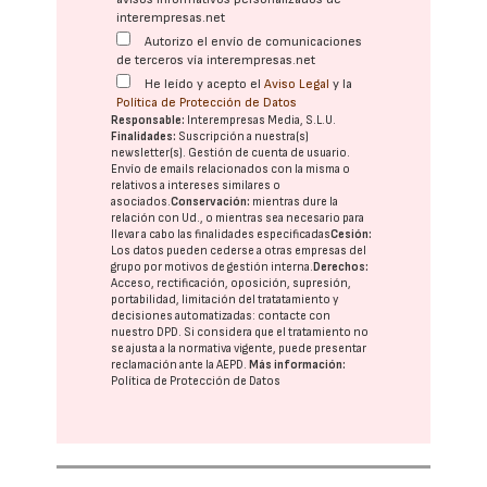
interempresas.net
Autorizo el envío de comunicaciones
de terceros vía interempresas.net
He leído y acepto el
Aviso Legal
y la
Política de Protección de Datos
Responsable:
Interempresas Media, S.L.U.
Finalidades:
Suscripción a nuestra(s)
newsletter(s). Gestión de cuenta de usuario.
Envío de emails relacionados con la misma o
relativos a intereses similares o
asociados.
Conservación:
mientras dure la
relación con Ud., o mientras sea necesario para
llevar a cabo las finalidades especificadas
Cesión:
Los datos pueden cederse a otras
empresas del
grupo
por motivos de gestión interna.
Derechos:
Acceso, rectificación, oposición, supresión,
portabilidad, limitación del tratatamiento y
decisiones automatizadas:
contacte con
nuestro DPD
. Si considera que el tratamiento no
se ajusta a la normativa vigente, puede presentar
reclamación ante la
AEPD
.
Más información:
Política de Protección de Datos