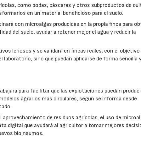
ícolas, como podas, cáscaras y otros subproductos de cul
formarlos en un material beneficioso para el suelo.
inará con microalgas producidas en la propia finca para o
idad del suelo, ayudar a retener mejor el agua y reducir la
vos leñosos y se validará en fincas reales, con el objetivo
l laboratorio, sino que puedan aplicarse de forma sencilla y
abajará para facilitar que las explotaciones puedan produci
modelos agrarios más circulares, según se informa desde
cado.
: el aprovechamiento de residuos agrícolas, el uso de microa
ta digital que ayudará al agricultor a tomar mejores decis
 nuevos bioinsumos.