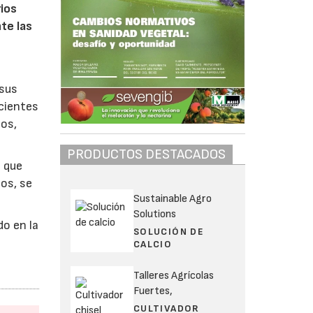
rios
te las
 sus
scientes
tos,
PRODUCTOS DESTACADOS
a que
os, se
Sustainable Agro
Solutions
do en la
SOLUCIÓN DE
CALCIO
Talleres Agrícolas
Fuertes,
CULTIVADOR