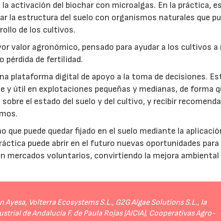
a activación del biochar con microalgas. En la práctica, e
rar la estructura del suelo con organismos naturales que p
rollo de los cultivos.
r valor agronómico, pensado para ayudar a los cultivos a r
 pérdida de fertilidad.
a plataforma digital de apoyo a la toma de decisiones. Es
e y útil en explotaciones pequeñas y medianas, de forma q
sobre el estado del suelo y del cultivo, y recibir recomend
umos.
no que puede quedar fijado en el suelo mediante la aplicació
práctica puede abrir en el futuro nuevas oportunidades para
 en mercados voluntarios, convirtiendo la mejora ambiental
Ayesa, Volterra Ecosystems S.L., G2G Algae Solutions S.L., la
strial de Andalucía F. de Paula Rojas (AICIA), Cooperativas Agro-