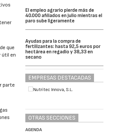
tivos
El empleo agrario pierde más de
40.000 afiliados en julio mientras el
paro sube ligeramente
btener
Ayudas para la compra de
fertilizantes: hasta 92,5 euros por
 de que
hectárea en regadío y 38,33 en
 útil en
secano
EMPRESAS DESTACADAS
r parte
lgas
OTRAS SECCIONES
iones
AGENDA