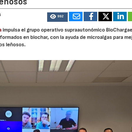
leñosos
6
992
a
impulsa el grupo operativo supraautonómico BioChargae
ormados en biochar, con la ayuda de microalgas para mej
vos leñosos.
23/07/2026
30/07/2026