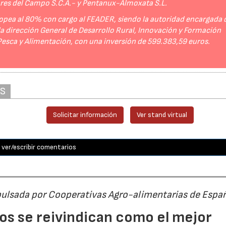
ores del Campo S.C.A.- y Pentanux-Almoxata S.L.
opea al 80% con cargo al FEADER, siendo la autoridad encargada 
 la dirección General de Desarrollo Rural, Innovación y Formación
 Pesca y Alimentación, con una inversión de 599.383,59 euros.
AS
Solicitar información
Ver stand virtual
ver/escribir comentarios
pulsada por Cooperativas Agro-alimentarias de Espa
os se reivindican como el mejor