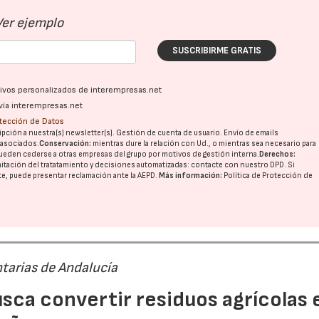
Ver ejemplo
SUSCRIBIRME GRATIS
ativos personalizados de interempresas.net
vía interempresas.net
otección de Datos
pción a nuestra(s) newsletter(s). Gestión de cuenta de usuario. Envío de emails
o asociados.
Conservación:
mientras dure la relación con Ud., o mientras sea necesario para
ueden cederse a otras
empresas del grupo
por motivos de gestión interna.
Derechos:
imitación del tratatamiento y decisiones automatizadas:
contacte con nuestro DPD
. Si
nte, puede presentar reclamación ante la
AEPD
.
Más información:
Política de Protección de
tarias de Andalucía
sca convertir residuos agrícolas 