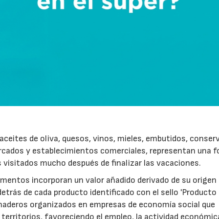
ceites de oliva, quesos, vinos, mieles, embutidos, conser
rcados y establecimientos comerciales, representan una 
s visitados mucho después de finalizar las vacaciones.
imentos incorporan un valor añadido derivado de su origen
etrás de cada producto identificado con el sello 'Producto
anaderos organizados en empresas de economía social que
 territorios, favoreciendo el empleo, la actividad económica