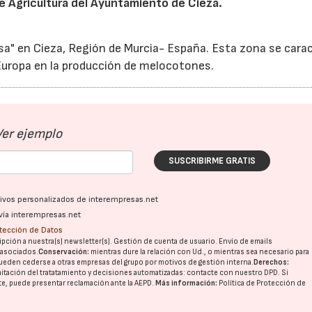
e Agricultura del Ayuntamiento de Cieza.
osa" en Cieza, Región de Murcia- España. Esta zona se cara
Europa en la producción de melocotones.
Ver ejemplo
SUSCRIBIRME GRATIS
ativos personalizados de interempresas.net
vía interempresas.net
otección de Datos
pción a nuestra(s) newsletter(s). Gestión de cuenta de usuario. Envío de emails
o asociados.
Conservación:
mientras dure la relación con Ud., o mientras sea necesario para
ueden cederse a otras
empresas del grupo
por motivos de gestión interna.
Derechos:
imitación del tratatamiento y decisiones automatizadas:
contacte con nuestro DPD
. Si
nte, puede presentar reclamación ante la
AEPD
.
Más información:
Política de Protección de