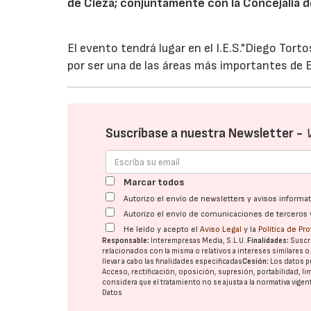
de Cieza; conjuntamente con la Concejalía d
El evento tendrá lugar en el I.E.S."Diego Tort
por ser una de las áreas más importantes de 
Suscríbase a nuestra Newsletter -
Marcar todos
Autorizo el envío de newsletters y avisos inform
Autorizo el envío de comunicaciones de terceros 
He leído y acepto el
Aviso Legal
y la
Política de Pr
Responsable:
Interempresas Media, S.L.U.
Finalidades:
Suscri
relacionados con la misma o relativos a intereses similares 
llevar a cabo las finalidades especificadas
Cesión:
Los datos p
Acceso, rectificación, oposición, supresión, portabilidad, l
considera que el tratamiento no se ajusta a la normativa vige
Datos