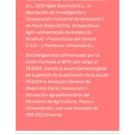
S.L., G2G Algae Solutions S.L., la
Asociación de Investigación y
Cooperación Industrial de Andalucía F.
de Paula Rojas (AICIA), Cooperativas
Agro-alimentarias de Andalucía,
Alcafruit -Productores del Campo
S.C.A.- y Pentanux-Almoxata S.L.
BioChargae está cofinanciado por la
Unión Europea al 80% con cargo al
FEADER, siendo la autoridad encargada
de la gestión de la aplicación de la ayuda
FEADER la dirección General de
Desarrollo Rural, Innovación y
Formación Agroalimentaria del
Ministerio de Agricultura, Pesca y
Alimentación, con una inversión de
599.383,59 euros.