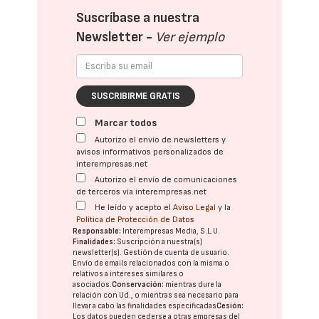
Suscríbase a nuestra
Newsletter -
Ver ejemplo
SUSCRIBIRME GRATIS
Marcar todos
Autorizo el envío de newsletters y
avisos informativos personalizados de
interempresas.net
Autorizo el envío de comunicaciones
de terceros vía interempresas.net
He leído y acepto el
Aviso Legal
y la
Política de Protección de Datos
Responsable:
Interempresas Media, S.L.U.
Finalidades:
Suscripción a nuestra(s)
newsletter(s). Gestión de cuenta de usuario.
Envío de emails relacionados con la misma o
relativos a intereses similares o
asociados.
Conservación:
mientras dure la
relación con Ud., o mientras sea necesario para
llevar a cabo las finalidades especificadas
Cesión:
Los datos pueden cederse a otras
empresas del