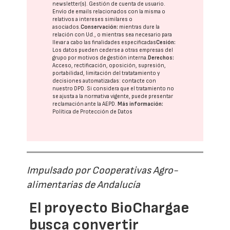
newsletter(s). Gestión de cuenta de usuario.
Envío de emails relacionados con la misma o
relativos a intereses similares o
asociados.
Conservación:
mientras dure la
relación con Ud., o mientras sea necesario para
llevar a cabo las finalidades especificadas
Cesión:
Los datos pueden cederse a otras
empresas del
grupo
por motivos de gestión interna.
Derechos:
Acceso, rectificación, oposición, supresión,
portabilidad, limitación del tratatamiento y
decisiones automatizadas:
contacte con
nuestro DPD
. Si considera que el tratamiento no
se ajusta a la normativa vigente, puede presentar
reclamación ante la
AEPD
.
Más información:
Política de Protección de Datos
Impulsado por Cooperativas Agro-
alimentarias de Andalucía
El proyecto BioChargae
busca convertir