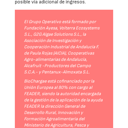
posible vía adicional de ingresos.
El Grupo Operativo está formado por
Fundación Ayesa, Volterra Ecosystems
S.L., G2G Algae Solutions S.L., la
Asociación de Investigación y
Cooperación Industrial de Andalucía F.
de Paula Rojas (AICIA), Cooperativas
Agro-alimentarias de Andalucía,
Alcafruit -Productores del Campo
S.C.A.- y Pentanux-Almoxata S.L.
BioChargae está cofinanciado por la
Unión Europea al 80% con cargo al
FEADER, siendo la autoridad encargada
de la gestión de la aplicación de la ayuda
FEADER la dirección General de
Desarrollo Rural, Innovación y
Formación Agroalimentaria del
Ministerio de Agricultura, Pesca y