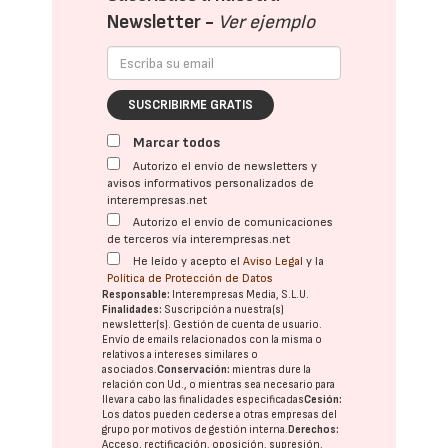
Newsletter -
Ver ejemplo
SUSCRIBIRME GRATIS
Marcar todos
Autorizo el envío de newsletters y
avisos informativos personalizados de
interempresas.net
Autorizo el envío de comunicaciones
de terceros vía interempresas.net
He leído y acepto el
Aviso Legal
y la
Política de Protección de Datos
Responsable:
Interempresas Media, S.L.U.
Finalidades:
Suscripción a nuestra(s)
newsletter(s). Gestión de cuenta de usuario.
Envío de emails relacionados con la misma o
relativos a intereses similares o
asociados.
Conservación:
mientras dure la
relación con Ud., o mientras sea necesario para
llevar a cabo las finalidades especificadas
Cesión:
Los datos pueden cederse a otras
empresas del
grupo
por motivos de gestión interna.
Derechos:
Acceso, rectificación, oposición, supresión,