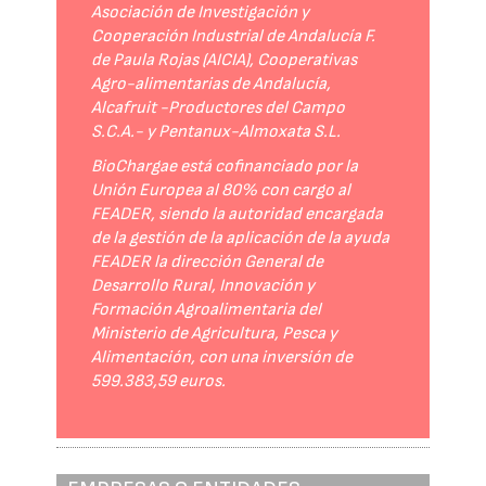
Asociación de Investigación y
Cooperación Industrial de Andalucía F.
de Paula Rojas (AICIA), Cooperativas
Agro-alimentarias de Andalucía,
Alcafruit -Productores del Campo
S.C.A.- y Pentanux-Almoxata S.L.
BioChargae está cofinanciado por la
Unión Europea al 80% con cargo al
FEADER, siendo la autoridad encargada
de la gestión de la aplicación de la ayuda
FEADER la dirección General de
Desarrollo Rural, Innovación y
Formación Agroalimentaria del
Ministerio de Agricultura, Pesca y
Alimentación, con una inversión de
599.383,59 euros.