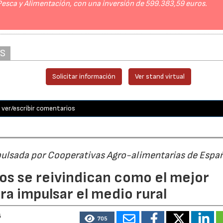
 Pesca y Alimentación, con una inversión de 599.383,59 euros.
AS
Solicitar información
Ver stand virtual
ver/escribir comentarios
pulsada por Cooperativas Agro-alimentarias de Espa
os se reivindican como el mejor
a impulsar el medio rural
6
705