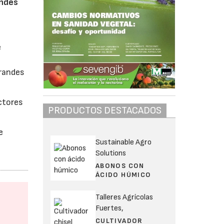
andes
e
a
grandes
uctores
PRODUCTOS DESTACADOS
e
Sustainable Agro
Solutions
ABONOS CON
ÁCIDO HÚMICO
Talleres Agrícolas
Fuertes,
CULTIVADOR