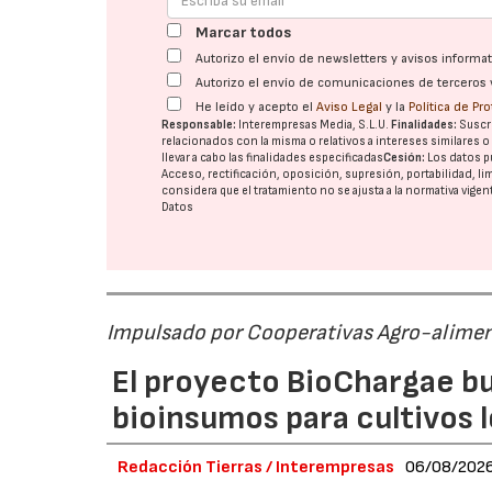
Marcar todos
Autorizo el envío de newsletters y avisos inform
Autorizo el envío de comunicaciones de terceros 
He leído y acepto el
Aviso Legal
y la
Política de Pr
Responsable:
Interempresas Media, S.L.U.
Finalidades:
Suscri
relacionados con la misma o relativos a intereses similares 
llevar a cabo las finalidades especificadas
Cesión:
Los datos p
Acceso, rectificación, oposición, supresión, portabilidad, l
considera que el tratamiento no se ajusta a la normativa vige
Datos
Impulsado por Cooperativas Agro-alimen
El proyecto BioChargae bu
bioinsumos para cultivos 
Redacción Tierras / Interempresas
06/08/202