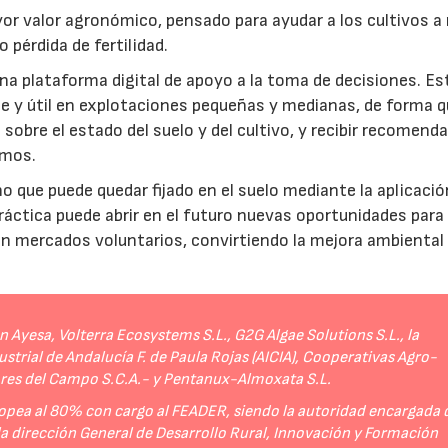
r valor agronómico, pensado para ayudar a los cultivos a r
 pérdida de fertilidad.
a plataforma digital de apoyo a la toma de decisiones. Es
e y útil en explotaciones pequeñas y medianas, de forma q
sobre el estado del suelo y del cultivo, y recibir recomend
umos.
no que puede quedar fijado en el suelo mediante la aplicació
práctica puede abrir en el futuro nuevas oportunidades para
 en mercados voluntarios, convirtiendo la mejora ambiental
Ayesa, Volterra Ecosystems S.L., G2G Algae Solutions S.L., la
strial de Andalucía F. de Paula Rojas (AICIA), Cooperativas Agro-
ores del Campo S.C.A.- y Pentanux-Almoxata S.L.
opea al 80% con cargo al FEADER, siendo la autoridad encargada 
 la dirección General de Desarrollo Rural, Innovación y Formación