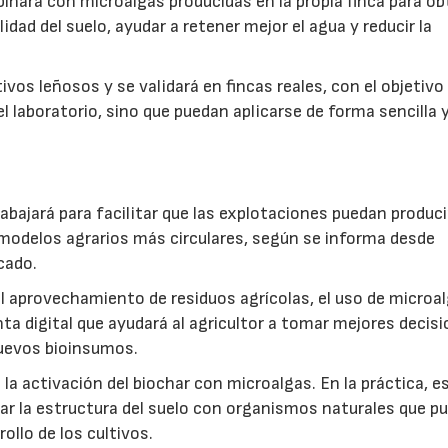
inará con microalgas producidas en la propia finca para o
idad del suelo, ayudar a retener mejor el agua y reducir la
vos leñosos y se validará en fincas reales, con el objetivo
l laboratorio, sino que puedan aplicarse de forma sencilla y
abajará para facilitar que las explotaciones puedan produci
modelos agrarios más circulares, según se informa desde
cado.
: el aprovechamiento de residuos agrícolas, el uso de microa
ta digital que ayudará al agricultor a tomar mejores decis
 nuevos bioinsumos.
a activación del biochar con microalgas. En la práctica, e
rar la estructura del suelo con organismos naturales que p
rollo de los cultivos.