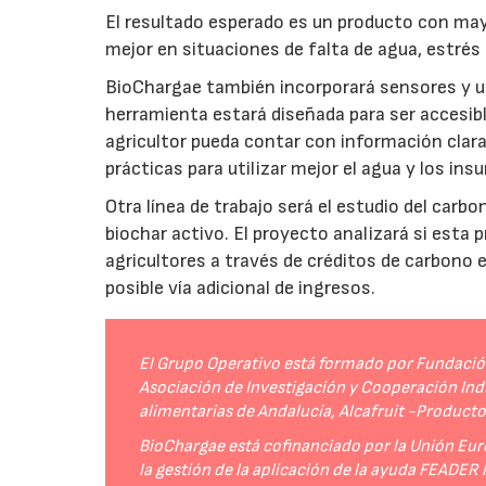
El resultado esperado es un producto con mayo
mejor en situaciones de falta de agua, estrés o
BioChargae también incorporará sensores y un
herramienta estará diseñada para ser accesibl
agricultor pueda contar con información clara 
prácticas para utilizar mejor el agua y los ins
Otra línea de trabajo será el estudio del carbo
biochar activo. El proyecto analizará si esta 
agricultores a través de créditos de carbono
posible vía adicional de ingresos.
El Grupo Operativo está formado por Fundación 
Asociación de Investigación y Cooperación Indu
alimentarias de Andalucía, Alcafruit -Product
BioChargae está cofinanciado por la Unión Eur
la gestión de la aplicación de la ayuda FEADER