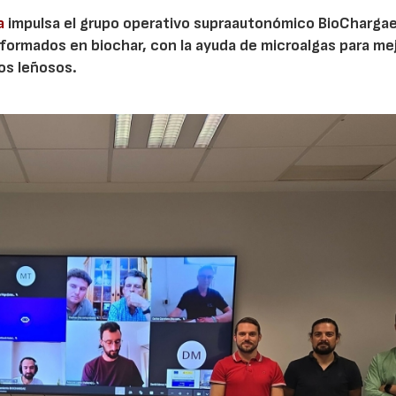
a
impulsa el grupo operativo supraautonómico BioChargae
ormados en biochar, con la ayuda de microalgas para mej
vos leñosos.
23/07/2026
30/07/2026