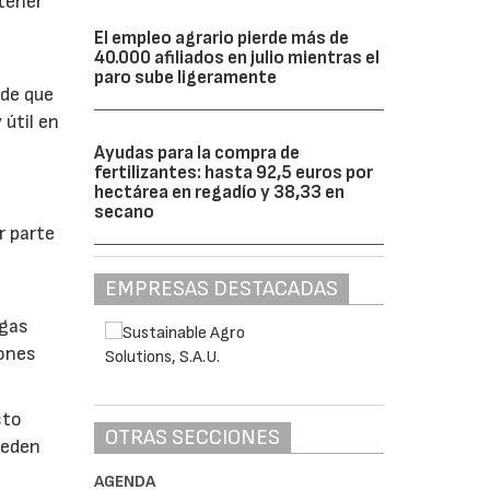
btener
El empleo agrario pierde más de
40.000 afiliados en julio mientras el
paro sube ligeramente
 de que
 útil en
Ayudas para la compra de
fertilizantes: hasta 92,5 euros por
hectárea en regadío y 38,33 en
secano
r parte
EMPRESAS DESTACADAS
lgas
iones
sto
OTRAS SECCIONES
ueden
AGENDA