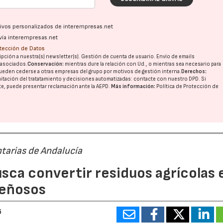
ativos personalizados de interempresas.net
vía interempresas.net
otección de Datos
pción a nuestra(s) newsletter(s). Gestión de cuenta de usuario. Envío de emails
o asociados.
Conservación:
mientras dure la relación con Ud., o mientras sea necesario para
ueden cederse a otras
empresas del grupo
por motivos de gestión interna.
Derechos:
imitación del tratatamiento y decisiones automatizadas:
contacte con nuestro DPD
. Si
nte, puede presentar reclamación ante la
AEPD
.
Más información:
Política de Protección de
tarias de Andalucía
sca convertir residuos agrícolas 
leñosos
6