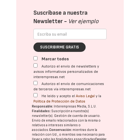
Suscríbase a nuestra
Newsletter -
Ver ejemplo
SUSCRIBIRME GRATIS
Marcar todos
Autorizo el envío de newsletters y
avisos informativos personalizados de
interempresas.net
Autorizo el envío de comunicaciones
de terceros vía interempresas.net
He leído y acepto el
Aviso Legal
y la
Política de Protección de Datos
Responsable:
Interempresas Media, S.L.U.
Finalidades:
Suscripción a nuestra(s)
newsletter(s). Gestión de cuenta de usuario.
Envío de emails relacionados con la misma o
relativos a intereses similares o
asociados.
Conservación:
mientras dure la
relación con Ud., o mientras sea necesario para
llevar a cabo las finalidades especificadas
Cesión: