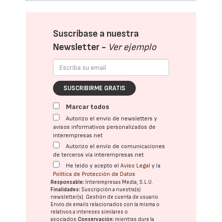
Suscríbase a nuestra
Newsletter -
Ver ejemplo
SUSCRIBIRME GRATIS
Marcar todos
Autorizo el envío de newsletters y
avisos informativos personalizados de
interempresas.net
Autorizo el envío de comunicaciones
de terceros vía interempresas.net
He leído y acepto el
Aviso Legal
y la
Política de Protección de Datos
Responsable:
Interempresas Media, S.L.U.
Finalidades:
Suscripción a nuestra(s)
newsletter(s). Gestión de cuenta de usuario.
Envío de emails relacionados con la misma o
relativos a intereses similares o
asociados.
Conservación:
mientras dure la