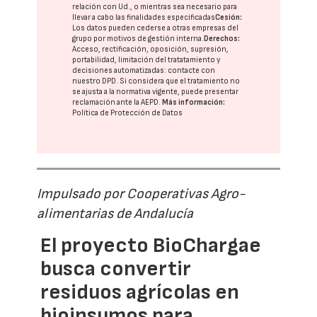
relación con Ud., o mientras sea necesario para
llevar a cabo las finalidades especificadas
Cesión:
Los datos pueden cederse a otras
empresas del
grupo
por motivos de gestión interna.
Derechos:
Acceso, rectificación, oposición, supresión,
portabilidad, limitación del tratatamiento y
decisiones automatizadas:
contacte con
nuestro DPD
. Si considera que el tratamiento no
se ajusta a la normativa vigente, puede presentar
reclamación ante la
AEPD
.
Más información:
Política de Protección de Datos
Impulsado por Cooperativas Agro-
alimentarias de Andalucía
El proyecto BioChargae
busca convertir
residuos agrícolas en
bioinsumos para