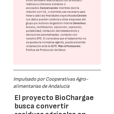
Envío de emails relacionados con la misma o
relativos a intereses similares o
asociados.
Conservación:
mientras dure la
relación con Ud., o mientras sea necesario para
llevar a cabo las finalidades especificadas
Cesión:
Los datos pueden cederse a otras
empresas del
grupo
por motivos de gestión interna.
Derechos:
Acceso, rectificación, oposición, supresión,
portabilidad, limitación del tratatamiento y
decisiones automatizadas:
contacte con
nuestro DPD
. Si considera que el tratamiento no
se ajusta a la normativa vigente, puede presentar
reclamación ante la
AEPD
.
Más información:
Política de Protección de Datos
Impulsado por Cooperativas Agro-
alimentarias de Andalucía
El proyecto BioChargae
busca convertir