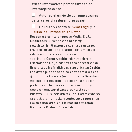
avisos informativos personalizados de
interempresas.net
Autorizo el envío de comunicaciones
de terceros vía interempresas.net
He leído y acepto el
Aviso Legal
y la
Política de Protección de Datos
Responsable:
Interempresas Media, S.L.U.
Finalidades:
Suscripción a nuestra(s)
newsletter(s). Gestión de cuenta de usuario.
Envío de emails relacionados con la misma o
relativos a intereses similares o
asociados.
Conservación:
mientras dure la
relación con Ud., o mientras sea necesario para
llevar a cabo las finalidades especificadas
Cesión:
Los datos pueden cederse a otras
empresas del
grupo
por motivos de gestión interna.
Derechos:
Acceso, rectificación, oposición, supresión,
portabilidad, limitación del tratatamiento y
decisiones automatizadas:
contacte con
nuestro DPD
. Si considera que el tratamiento no
se ajusta a la normativa vigente, puede presentar
reclamación ante la
AEPD
.
Más información:
Política de Protección de Datos