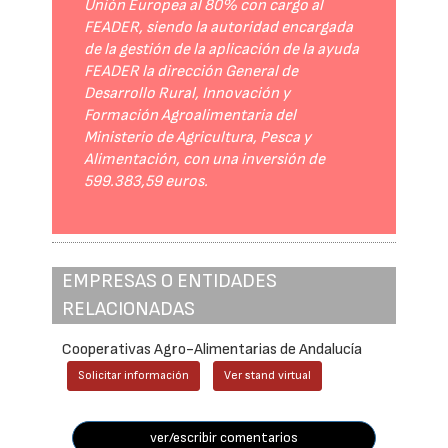
Unión Europea al 80% con cargo al
FEADER, siendo la autoridad encargada
de la gestión de la aplicación de la ayuda
FEADER la dirección General de
Desarrollo Rural, Innovación y
Formación Agroalimentaria del
Ministerio de Agricultura, Pesca y
Alimentación, con una inversión de
599.383,59 euros.
EMPRESAS O ENTIDADES
RELACIONADAS
Cooperativas Agro-Alimentarias de Andalucía
Solicitar información
Ver stand virtual
ver/escribir comentarios