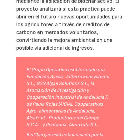
mediante la aplicación de biochar activo. El
proyecto analizará si esta práctica puede
abrir en el futuro nuevas oportunidades para
los agricultores a través de créditos de
carbono en mercados voluntarios,
convirtiendo la mejora ambiental en una
posible vía adicional de ingresos.
El Grupo Operativo está formado por
Fundación Ayesa, Volterra Ecosystems
S.L., G2G Algae Solutions S.L., la
Asociación de Investigación y
Cooperación Industrial de Andalucía F.
de Paula Rojas (AICIA), Cooperativas
Agro-alimentarias de Andalucía,
Alcafruit -Productores del Campo
S.C.A.- y Pentanux-Almoxata S.L.
BioChargae está cofinanciado por la