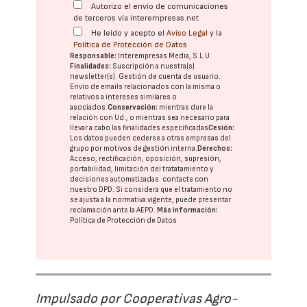
Autorizo el envío de comunicaciones
de terceros vía interempresas.net
He leído y acepto el
Aviso Legal
y la
Política de Protección de Datos
Responsable:
Interempresas Media, S.L.U.
Finalidades:
Suscripción a nuestra(s)
newsletter(s). Gestión de cuenta de usuario.
Envío de emails relacionados con la misma o
relativos a intereses similares o
asociados.
Conservación:
mientras dure la
relación con Ud., o mientras sea necesario para
llevar a cabo las finalidades especificadas
Cesión:
Los datos pueden cederse a otras
empresas del
grupo
por motivos de gestión interna.
Derechos:
Acceso, rectificación, oposición, supresión,
portabilidad, limitación del tratatamiento y
decisiones automatizadas:
contacte con
nuestro DPD
. Si considera que el tratamiento no
se ajusta a la normativa vigente, puede presentar
reclamación ante la
AEPD
.
Más información:
Política de Protección de Datos
Impulsado por Cooperativas Agro-