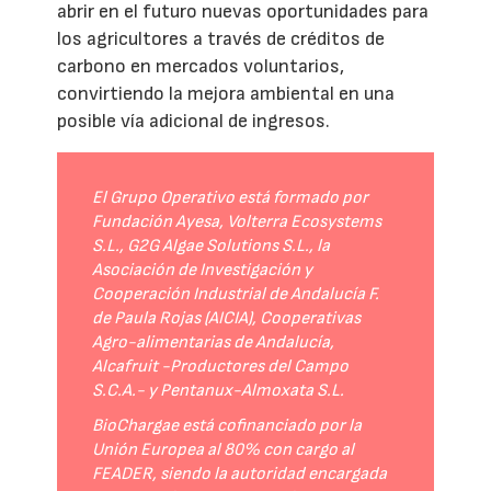
abrir en el futuro nuevas oportunidades para
los agricultores a través de créditos de
carbono en mercados voluntarios,
convirtiendo la mejora ambiental en una
posible vía adicional de ingresos.
El Grupo Operativo está formado por
Fundación Ayesa, Volterra Ecosystems
S.L., G2G Algae Solutions S.L., la
Asociación de Investigación y
Cooperación Industrial de Andalucía F.
de Paula Rojas (AICIA), Cooperativas
Agro-alimentarias de Andalucía,
Alcafruit -Productores del Campo
S.C.A.- y Pentanux-Almoxata S.L.
BioChargae está cofinanciado por la
Unión Europea al 80% con cargo al
FEADER, siendo la autoridad encargada