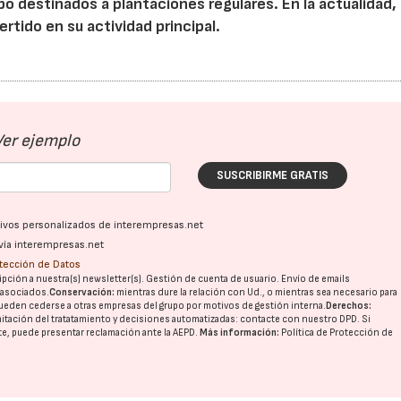
 destinados a plantaciones regulares. En la actualidad, 
tido en su actividad principal.
Ver ejemplo
SUSCRIBIRME GRATIS
ativos personalizados de interempresas.net
vía interempresas.net
otección de Datos
pción a nuestra(s) newsletter(s). Gestión de cuenta de usuario. Envío de emails
o asociados.
Conservación:
mientras dure la relación con Ud., o mientras sea necesario para
ueden cederse a otras
empresas del grupo
por motivos de gestión interna.
Derechos:
imitación del tratatamiento y decisiones automatizadas:
contacte con nuestro DPD
. Si
nte, puede presentar reclamación ante la
AEPD
.
Más información:
Política de Protección de