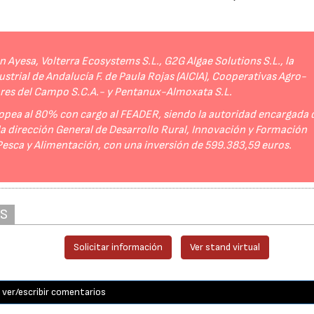
Ayesa, Volterra Ecosystems S.L., G2G Algae Solutions S.L., la
strial de Andalucía F. de Paula Rojas (AICIA), Cooperativas Agro-
ores del Campo S.C.A.- y Pentanux-Almoxata S.L.
opea al 80% con cargo al FEADER, siendo la autoridad encargada 
 la dirección General de Desarrollo Rural, Innovación y Formación
 Pesca y Alimentación, con una inversión de 599.383,59 euros.
AS
Solicitar información
Ver stand virtual
ver/escribir comentarios