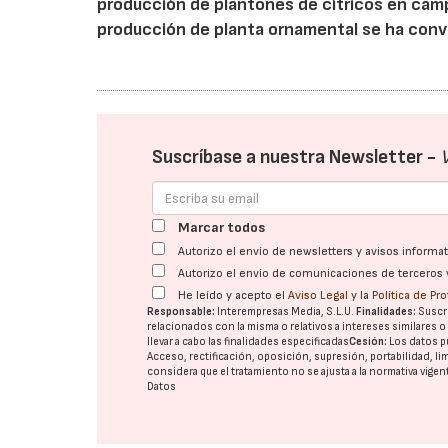
producción de plantones de cítricos en campo
producción de planta ornamental se ha conver
Suscríbase a nuestra Newsletter -
Marcar todos
Autorizo el envío de newsletters y avisos inform
Autorizo el envío de comunicaciones de terceros 
He leído y acepto el
Aviso Legal
y la
Política de Pr
Responsable:
Interempresas Media, S.L.U.
Finalidades:
Suscri
relacionados con la misma o relativos a intereses similares 
llevar a cabo las finalidades especificadas
Cesión:
Los datos p
Acceso, rectificación, oposición, supresión, portabilidad, l
considera que el tratamiento no se ajusta a la normativa vige
Datos