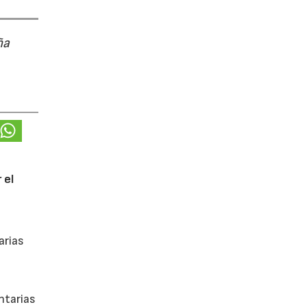
ña
 el
arias
ntarias