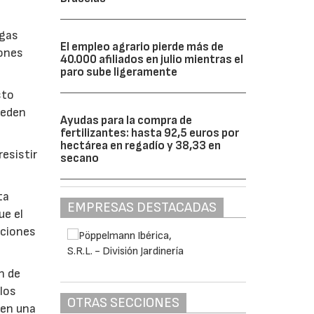
lgas
El empleo agrario pierde más de
iones
40.000 afiliados en julio mientras el
paro sube ligeramente
sto
ueden
Ayudas para la compra de
fertilizantes: hasta 92,5 euros por
hectárea en regadío y 38,33 en
esistir
secano
ta
EMPRESAS DESTACADAS
ue el
aciones
n de
 los
OTRAS SECCIONES
 en una