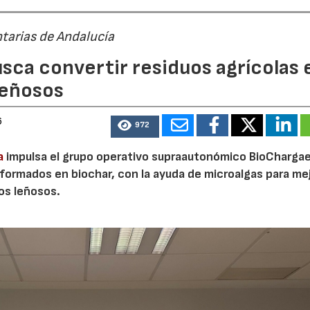
tarias de Andalucía
sca convertir residuos agrícolas 
leñosos
6
972
a
impulsa el grupo operativo supraautonómico BioChargae
ormados en biochar, con la ayuda de microalgas para mej
vos leñosos.