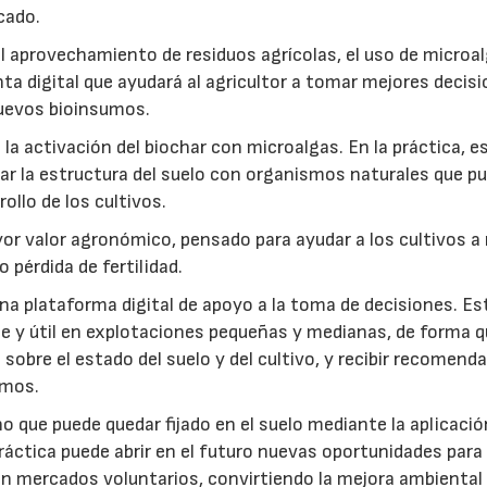
cado.
: el aprovechamiento de residuos agrícolas, el uso de microa
ta digital que ayudará al agricultor a tomar mejores decis
 nuevos bioinsumos.
a activación del biochar con microalgas. En la práctica, e
rar la estructura del suelo con organismos naturales que p
rollo de los cultivos.
r valor agronómico, pensado para ayudar a los cultivos a r
 pérdida de fertilidad.
a plataforma digital de apoyo a la toma de decisiones. Es
e y útil en explotaciones pequeñas y medianas, de forma q
sobre el estado del suelo y del cultivo, y recibir recomend
umos.
no que puede quedar fijado en el suelo mediante la aplicació
práctica puede abrir en el futuro nuevas oportunidades para
 en mercados voluntarios, convirtiendo la mejora ambiental