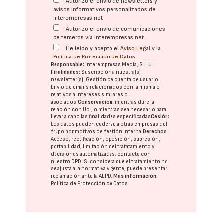
Autorizo el envío de newsletters y
avisos informativos personalizados de
interempresas.net
Autorizo el envío de comunicaciones
de terceros vía interempresas.net
He leído y acepto el
Aviso Legal
y la
Política de Protección de Datos
Responsable:
Interempresas Media, S.L.U.
Finalidades:
Suscripción a nuestra(s)
newsletter(s). Gestión de cuenta de usuario.
Envío de emails relacionados con la misma o
relativos a intereses similares o
asociados.
Conservación:
mientras dure la
relación con Ud., o mientras sea necesario para
llevar a cabo las finalidades especificadas
Cesión:
Los datos pueden cederse a otras
empresas del
grupo
por motivos de gestión interna.
Derechos:
Acceso, rectificación, oposición, supresión,
portabilidad, limitación del tratatamiento y
decisiones automatizadas:
contacte con
nuestro DPD
. Si considera que el tratamiento no
se ajusta a la normativa vigente, puede presentar
reclamación ante la
AEPD
.
Más información:
Política de Protección de Datos