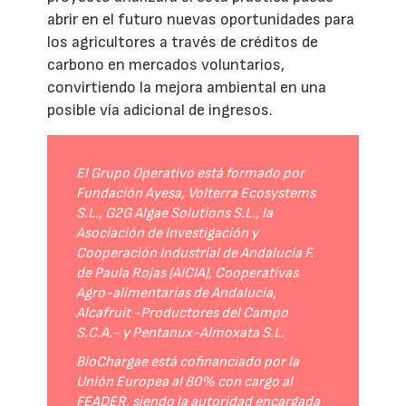
abrir en el futuro nuevas oportunidades para
los agricultores a través de créditos de
carbono en mercados voluntarios,
convirtiendo la mejora ambiental en una
posible vía adicional de ingresos.
El Grupo Operativo está formado por
Fundación Ayesa, Volterra Ecosystems
S.L., G2G Algae Solutions S.L., la
Asociación de Investigación y
Cooperación Industrial de Andalucía F.
de Paula Rojas (AICIA), Cooperativas
Agro-alimentarias de Andalucía,
Alcafruit -Productores del Campo
S.C.A.- y Pentanux-Almoxata S.L.
BioChargae está cofinanciado por la
Unión Europea al 80% con cargo al
FEADER, siendo la autoridad encargada