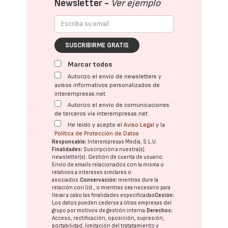
Newsletter -
Ver ejemplo
SUSCRIBIRME GRATIS
Marcar todos
Autorizo el envío de newsletters y
avisos informativos personalizados de
interempresas.net
Autorizo el envío de comunicaciones
de terceros vía interempresas.net
He leído y acepto el
Aviso Legal
y la
Política de Protección de Datos
Responsable:
Interempresas Media, S.L.U.
Finalidades:
Suscripción a nuestra(s)
newsletter(s). Gestión de cuenta de usuario.
Envío de emails relacionados con la misma o
relativos a intereses similares o
asociados.
Conservación:
mientras dure la
relación con Ud., o mientras sea necesario para
llevar a cabo las finalidades especificadas
Cesión:
Los datos pueden cederse a otras
empresas del
grupo
por motivos de gestión interna.
Derechos:
Acceso, rectificación, oposición, supresión,
portabilidad, limitación del tratatamiento y