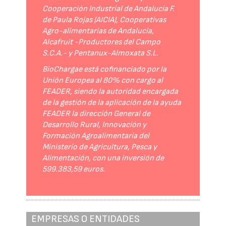
Cooperación Industrial de Andalucía F.
de Paula Rojas (AICIA), Cooperativas
Agro-alimentarias de Andalucía,
Alcafruit -Productores del Campo
S.C.A.- y Pentanux-Almoxata S.L.
BioChargae está cofinanciado por la
Unión Europea al 80% con cargo al
FEADER, siendo la autoridad encargada
de la gestión de la aplicación de la ayuda
FEADER la dirección General de
Desarrollo Rural, Innovación y
Formación Agroalimentaria del
Ministerio de Agricultura, Pesca y
Alimentación, con una inversión de
599.383,59 euros.
EMPRESAS O ENTIDADES