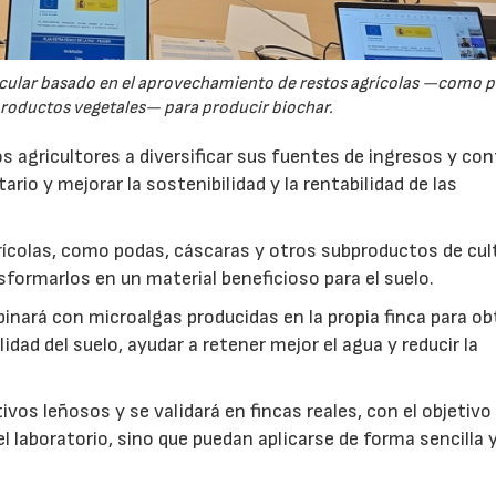
rcular basado en el aprovechamiento de restos agrícolas —como p
productos vegetales— para producir biochar.
s agricultores a diversificar sus fuentes de ingresos y cont
rio y mejorar la sostenibilidad y la rentabilidad de las
ícolas, como podas, cáscaras y otros subproductos de cul
formarlos en un material beneficioso para el suelo.
inará con microalgas producidas en la propia finca para o
idad del suelo, ayudar a retener mejor el agua y reducir la
vos leñosos y se validará en fincas reales, con el objetivo
l laboratorio, sino que puedan aplicarse de forma sencilla y