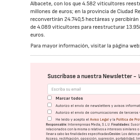
Albacete, con los que 4.582 viticultores rees
millones de euros; en la provincia de Ciudad R
reconvertirán 24.740,5 hectáreas y percibirá
de 4.089 viticultores para reestructurar 13.9
euros.
Para mayor información, visitar la página web
Suscríbase a nuestra Newsletter -
Marcar todos
Autorizo el envío de newsletters y avisos inform
Autorizo el envío de comunicaciones de terceros 
He leído y acepto el
Aviso Legal
y la
Política de Pr
Responsable:
Interempresas Media, S.L.U.
Finalidades:
Suscri
relacionados con la misma o relativos a intereses similares 
llevar a cabo las finalidades especificadas
Cesión:
Los datos p
Acceso, rectificación, oposición, supresión, portabilidad, l