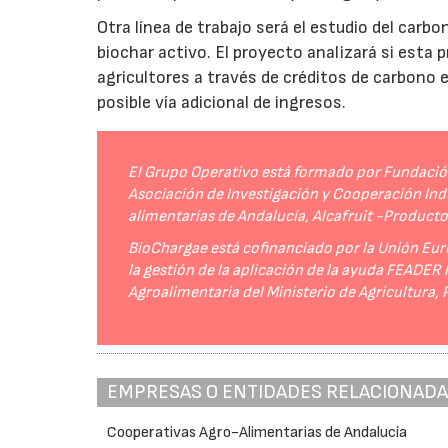
Otra línea de trabajo será el estudio del carbo
biochar activo. El proyecto analizará si esta 
agricultores a través de créditos de carbono
posible vía adicional de ingresos.
El Grupo Operativo está formado por Fundación 
Asociación de Investigación y Cooperación Indu
alimentarias de Andalucía, Alcafruit -Product
BioChargae está cofinanciado por la Unión Eur
la gestión de la aplicación de la ayuda FEADER
Agroalimentaria del Ministerio de Agricultura,
EMPRESAS O ENTIDADES RELACIONAD
Cooperativas Agro-Alimentarias de Andalucía