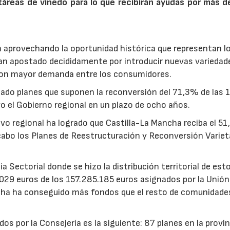
áreas de viñedo para lo que recibirán ayudas por más d
 aprovechando la oportunidad histórica que representan l
an apostado decididamente por introducir nuevas variedad
y con mayor demanda entre los consumidores.
bado planes que suponen la reconversión del 71,3% de las 
 el Gobierno regional en un plazo de ocho años.
utivo regional ha logrado que Castilla-La Mancha reciba el 5
cabo los Planes de Reestructuración y Reconversión Varieta
 Sectorial donde se hizo la distribución territorial de est
029 euros de los 157.285.185 euros asignados por la Unión
cha ha conseguido más fondos que el resto de comunidade
dos por la Consejería es la siguiente: 87 planes en la provin