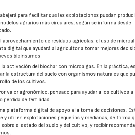
abajará para facilitar que las explotaciones puedan produci
modelos agrarios más circulares, según se informa desde
cado.
: el aprovechamiento de residuos agrícolas, el uso de microa
ta digital que ayudará al agricultor a tomar mejores decis
 nuevos bioinsumos.
a activación del biochar con microalgas. En la práctica, e
rar la estructura del suelo con organismos naturales que p
rollo de los cultivos.
r valor agronómico, pensado para ayudar a los cultivos a r
 pérdida de fertilidad.
a plataforma digital de apoyo a la toma de decisiones. Es
e y útil en explotaciones pequeñas y medianas, de forma q
sobre el estado del suelo y del cultivo, y recibir recomend
umos.