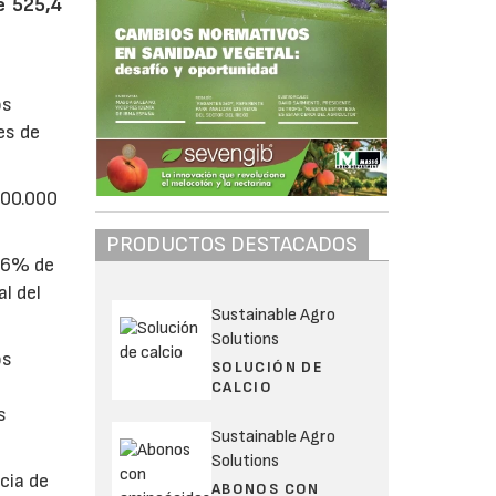
e 525,4
os
es de
100.000
PRODUCTOS DESTACADOS
1,6% de
l del
Sustainable Agro
Solutions
os
SOLUCIÓN DE
CALCIO
s
Sustainable Agro
Solutions
cia de
ABONOS CON