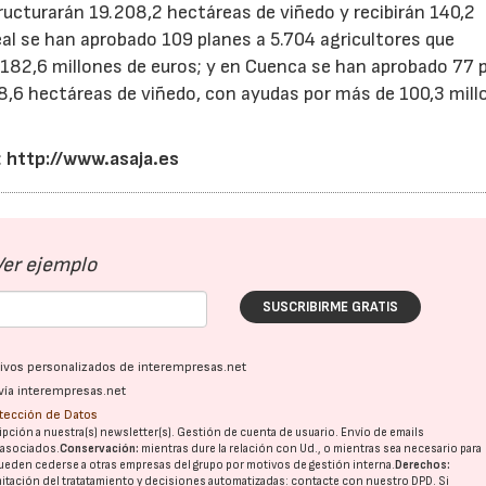
tructurarán 19.208,2 hectáreas de viñedo y recibirán 140,2
eal se han aprobado 109 planes a 5.704 agricultores que
n 182,6 millones de euros; y en Cuenca se han aprobado 77 
58,6 hectáreas de viñedo, con ayudas por más de 100,3 mill
:
http://www.asaja.es
Ver ejemplo
SUSCRIBIRME GRATIS
ativos personalizados de interempresas.net
vía interempresas.net
otección de Datos
pción a nuestra(s) newsletter(s). Gestión de cuenta de usuario. Envío de emails
o asociados.
Conservación:
mientras dure la relación con Ud., o mientras sea necesario para
ueden cederse a otras
empresas del grupo
por motivos de gestión interna.
Derechos:
imitación del tratatamiento y decisiones automatizadas:
contacte con nuestro DPD
. Si