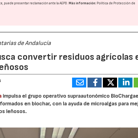
nte, puede presentar reclamación ante la
AEPD
.
Más información:
Política de Protección de
tarias de Andalucía
sca convertir residuos agrícolas 
leñosos
6
07/2026
30/07/2026
a
impulsa el grupo operativo supraautonómico BioChargae
ormados en biochar, con la ayuda de microalgas para mej
vos leñosos.