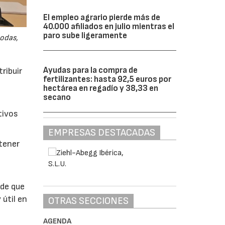
El empleo agrario pierde más de
40.000 afiliados en julio mientras el
paro sube ligeramente
odas,
Ayudas para la compra de
ribuir
fertilizantes: hasta 92,5 euros por
hectárea en regadío y 38,33 en
secano
tivos
EMPRESAS DESTACADAS
btener
 de que
 útil en
OTRAS SECCIONES
AGENDA