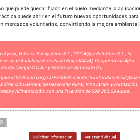
no que puede quedar fijado en el suelo mediante la aplicació
práctica puede abrir en el futuro nuevas oportunidades para
 en mercados voluntarios, convirtiendo la mejora ambiental
Ayesa, Volterra Ecosystems S.L., G2G Algae Solutions S.L., la
strial de Andalucía F. de Paula Rojas (AICIA), Cooperativas Agro-
ores del Campo S.C.A.- y Pentanux-Almoxata S.L.
opea al 80% con cargo al FEADER, siendo la autoridad encargada 
 la dirección General de Desarrollo Rural, Innovación y Formación
 Pesca y Alimentación, con una inversión de 599.383,59 euros.
AS
Solicitar información
Ver stand virtual