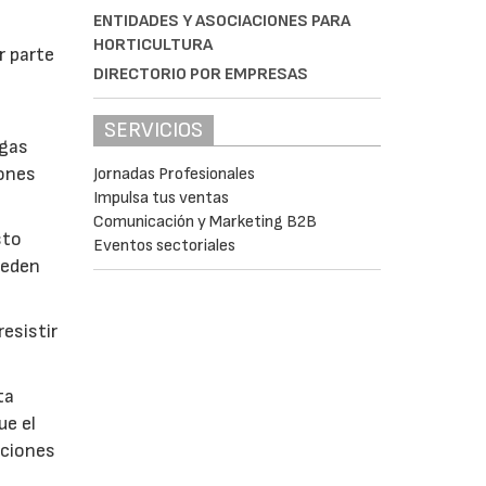
ENTIDADES Y ASOCIACIONES PARA
HORTICULTURA
r parte
DIRECTORIO POR EMPRESAS
SERVICIOS
lgas
iones
Jornadas Profesionales
Impulsa tus ventas
Comunicación y Marketing B2B
sto
Eventos sectoriales
ueden
esistir
ta
ue el
aciones