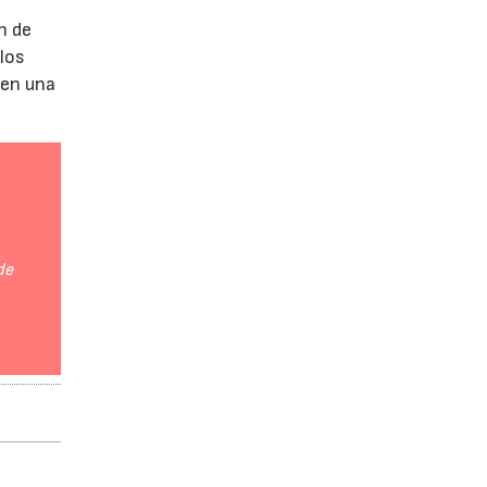
n de
 los
 en una
de