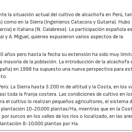
e la situación actual del cultivo de alcachofa en Perú, ta
s) como en la Sierra (Ingenieros Catacora y Gutarra). Hubo
cia) e italiana (N. Calabrese). La participación española 
ual y A. Miguel, quienes expusieron varios aspectos de la
00 años pero hasta la fecha su extensión ha sido muy limi
a mayoría de la población. La introducción de la alcachofa 
spaña) en 1998 ha supuesto una nueva perspectiva para es
nto.
erú: La Sierra hasta 3.200 m de altitud y la Costa, en los v
casi toda la franja costera. Las condiciones de cultivo en lo
a el cultivo lo realizan pequeños agricultores, el sistema 
e plantación 10-20.000 plantas/Ha, mientras que en la Cost
por surcos en los valles de los ríos o localizado, en las are
lantación 8-10.000 plantas por Ha.