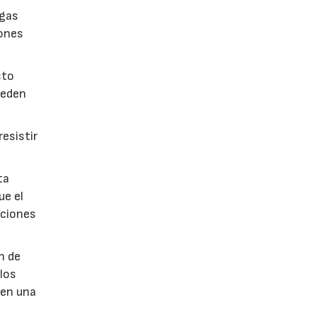
lgas
iones
sto
ueden
esistir
ta
ue el
aciones
n de
 los
 en una