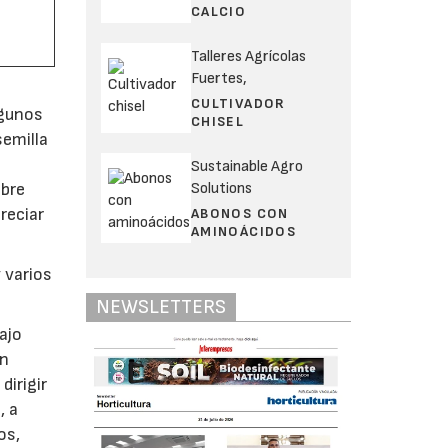
CALCIO
Talleres Agrícolas
Fuertes,
CULTIVADOR
lgunos
CHISEL
semilla
Sustainable Agro
Solutions
mbre
reciar
ABONOS CON
AMINOÁCIDOS
 varios
NEWSLETTERS
ajo
En
dirigir
, a
os,