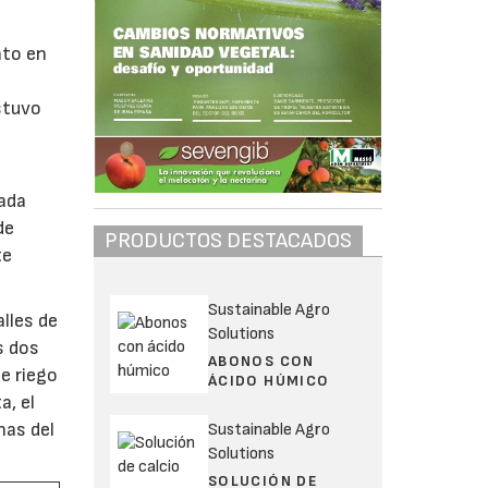
nto en
estuvo
tada
de
PRODUCTOS DESTACADOS
te
Sustainable Agro
alles de
Solutions
s dos
ABONOS CON
de riego
ÁCIDO HÚMICO
a, el
nas del
Sustainable Agro
Solutions
SOLUCIÓN DE