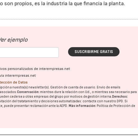
o son propios, es la industria la que financia la planta.
Ver ejemplo
SUSCRIBIRME GRATIS
ativos personalizados de interempresas.net
vía interempresas.net
otección de Datos
23/07/2026
30/07/2026
pción a nuestra(s) newsletter(s). Gestión de cuenta de usuario. Envío de emails
o asociados.
Conservación:
mientras dure la relación con Ud., o mientras sea necesario para
ueden cederse a otras
empresas del grupo
por motivos de gestión interna.
Derechos:
imitación del tratatamiento y decisiones automatizadas:
contacte con nuestro DPD
. Si
nte, puede presentar reclamación ante la
AEPD
.
Más información:
Política de Protección de