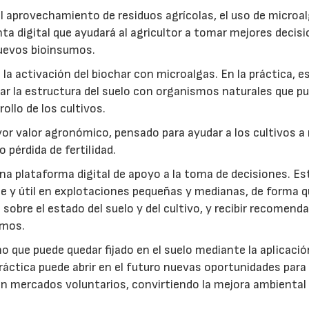
: el aprovechamiento de residuos agrícolas, el uso de microa
ta digital que ayudará al agricultor a tomar mejores decis
 nuevos bioinsumos.
a activación del biochar con microalgas. En la práctica, e
rar la estructura del suelo con organismos naturales que p
rollo de los cultivos.
r valor agronómico, pensado para ayudar a los cultivos a r
 pérdida de fertilidad.
a plataforma digital de apoyo a la toma de decisiones. Es
e y útil en explotaciones pequeñas y medianas, de forma q
sobre el estado del suelo y del cultivo, y recibir recomend
umos.
no que puede quedar fijado en el suelo mediante la aplicació
práctica puede abrir en el futuro nuevas oportunidades para
 en mercados voluntarios, convirtiendo la mejora ambiental