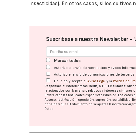
insecticidas). En otros casos, si los cultivos n
Suscríbase a nuestra Newsletter -
Marcar todos
Autorizo el envío de newsletters y avisos inform
Autorizo el envío de comunicaciones de terceros 
He leído y acepto el
Aviso Legal
y la
Política de Pr
Responsable:
Interempresas Media, S.L.U.
Finalidades:
Suscri
relacionados con la misma o relativos a intereses similares 
llevar a cabo las finalidades especificadas
Cesión:
Los datos p
Acceso, rectificación, oposición, supresión, portabilidad, l
considera que el tratamiento no se ajusta a la normativa vige
Datos