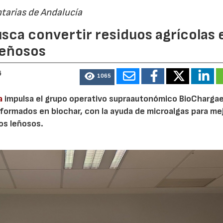
tarias de Andalucía
sca convertir residuos agrícolas 
leñosos
6
1065
a
impulsa el grupo operativo supraautonómico BioChargae
ormados en biochar, con la ayuda de microalgas para mej
vos leñosos.