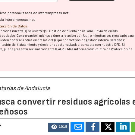
ativos personalizados de interempresas.net
vía interempresas.net
otección de Datos
pción a nuestra(s) newsletter(s). Gestión de cuenta de usuario. Envío de emails
o asociados.
Conservación:
mientras dure la relación con Ud., o mientras sea necesario para
ueden cederse a otras
empresas del grupo
por motivos de gestión interna.
Derechos:
imitación del tratatamiento y decisiones automatizadas:
contacte con nuestro DPD
. Si
nte, puede presentar reclamación ante la
AEPD
.
Más información:
Política de Protección de
tarias de Andalucía
sca convertir residuos agrícolas 
leñosos
6
1018