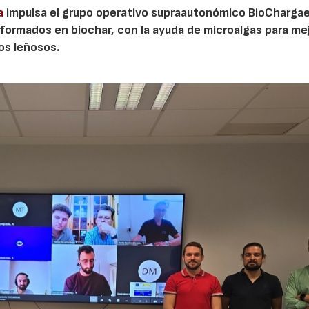
a
impulsa el grupo operativo supraautonómico BioChargae
ormados en biochar, con la ayuda de microalgas para mej
vos leñosos.
23/07/2026
30/07/2026