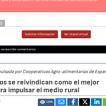
AS
Solicitar información
Ver stand virtual
ver/escribir comentarios
pulsada por Cooperativas Agro-alimentarias de Espa
os se reivindican como el mejor
a impulsar el medio rural
6
1066