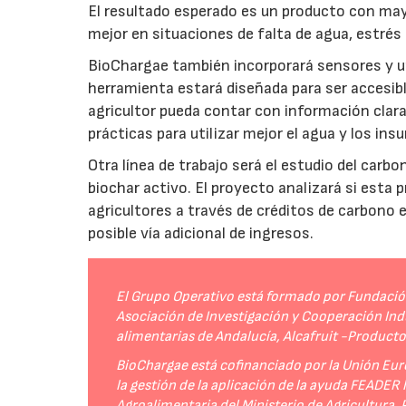
El resultado esperado es un producto con mayo
mejor en situaciones de falta de agua, estrés o
BioChargae también incorporará sensores y un
herramienta estará diseñada para ser accesibl
agricultor pueda contar con información clara 
prácticas para utilizar mejor el agua y los ins
Otra línea de trabajo será el estudio del carbo
biochar activo. El proyecto analizará si esta 
agricultores a través de créditos de carbono
posible vía adicional de ingresos.
El Grupo Operativo está formado por Fundación 
Asociación de Investigación y Cooperación Indu
alimentarias de Andalucía, Alcafruit -Product
BioChargae está cofinanciado por la Unión Eur
la gestión de la aplicación de la ayuda FEADER
Agroalimentaria del Ministerio de Agricultura,