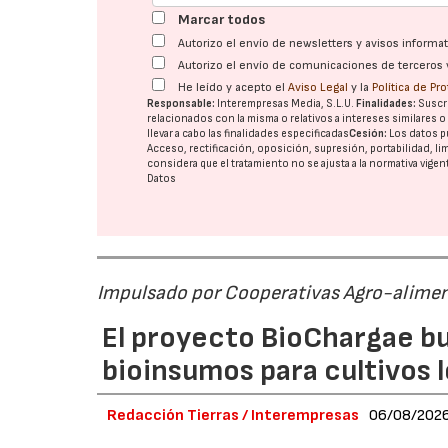
Marcar todos
Autorizo el envío de newsletters y avisos inform
Autorizo el envío de comunicaciones de terceros 
He leído y acepto el
Aviso Legal
y la
Política de Pr
Responsable:
Interempresas Media, S.L.U.
Finalidades:
Suscri
relacionados con la misma o relativos a intereses similares 
llevar a cabo las finalidades especificadas
Cesión:
Los datos p
Acceso, rectificación, oposición, supresión, portabilidad, l
considera que el tratamiento no se ajusta a la normativa vige
Datos
Impulsado por Cooperativas Agro-alimen
El proyecto BioChargae bu
bioinsumos para cultivos 
Redacción Tierras / Interempresas
06/08/202