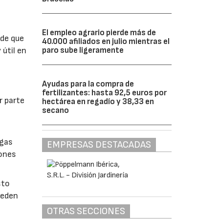
El empleo agrario pierde más de
 de que
40.000 afiliados en julio mientras el
paro sube ligeramente
 útil en
Ayudas para la compra de
fertilizantes: hasta 92,5 euros por
r parte
hectárea en regadío y 38,33 en
secano
lgas
EMPRESAS DESTACADAS
iones
sto
ueden
OTRAS SECCIONES