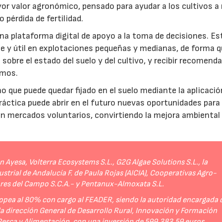
r valor agronómico, pensado para ayudar a los cultivos a r
 pérdida de fertilidad.
a plataforma digital de apoyo a la toma de decisiones. Es
e y útil en explotaciones pequeñas y medianas, de forma q
sobre el estado del suelo y del cultivo, y recibir recomend
umos.
no que puede quedar fijado en el suelo mediante la aplicació
práctica puede abrir en el futuro nuevas oportunidades para
 en mercados voluntarios, convirtiendo la mejora ambiental
Ayesa, Volterra Ecosystems S.L., G2G Algae Solutions S.L., la
strial de Andalucía F. de Paula Rojas (AICIA), Cooperativas Agro-
ores del Campo S.C.A.- y Pentanux-Almoxata S.L.
opea al 80% con cargo al FEADER, siendo la autoridad encargada 
 la dirección General de Desarrollo Rural, Innovación y Formación
 Pesca y Alimentación, con una inversión de 599.383,59 euros.