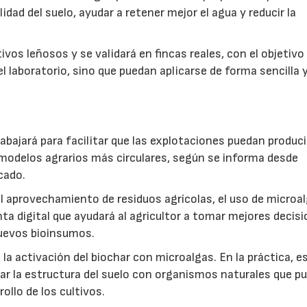
idad del suelo, ayudar a retener mejor el agua y reducir la
vos leñosos y se validará en fincas reales, con el objetivo
l laboratorio, sino que puedan aplicarse de forma sencilla y
abajará para facilitar que las explotaciones puedan produci
modelos agrarios más circulares, según se informa desde
cado.
: el aprovechamiento de residuos agrícolas, el uso de microa
ta digital que ayudará al agricultor a tomar mejores decis
 nuevos bioinsumos.
a activación del biochar con microalgas. En la práctica, e
rar la estructura del suelo con organismos naturales que p
rollo de los cultivos.