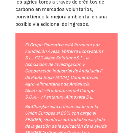
los agricultores a través de créditos de
carbono en mercados voluntarios,
convirtiendo la mejora ambiental en una
posible vía adicional de ingresos.
El Grupo Operativo está formado por
Fundación Ayesa, Volterra Ecosystems
S.L., G2G Algae Solutions S.L., la
Asociación de Investigación y
Cooperación Industrial de Andalucía F.
de Paula Rojas (AICIA), Cooperativas
Agro-alimentarias de Andalucía,
Alcafruit -Productores del Campo
S.C.A.- y Pentanux-Almoxata S.L.
BioChargae está cofinanciado por la
Unión Europea al 80% con cargo al
FEADER, siendo la autoridad encargada
de la gestión de la aplicación de la ayuda
FEADER la dirección General de