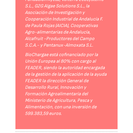
S.L., G2G Algae Solutions S.L., la
Asociación de Investigación y
Cooperación Industrial de Andalucía F.
de Paula Rojas (AICIA), Cooperativas
Agro-alimentarias de Andalucía,
Alcafruit -Productores del Campo
S.C.A.- y Pentanux-Almoxata S.L.
BioChargae está cofinanciado por la
Unión Europea al 80% con cargo al
FEADER, siendo la autoridad encargada
de la gestión de la aplicación de la ayuda
FEADER la dirección General de
Desarrollo Rural, Innovación y
Formación Agroalimentaria del
Ministerio de Agricultura, Pesca y
Alimentación, con una inversión de
599.383,59 euros.