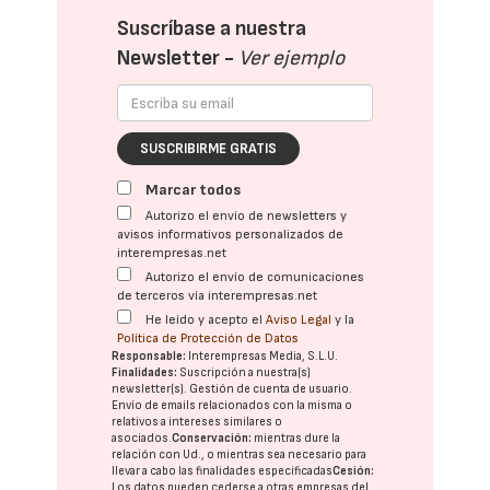
Suscríbase a nuestra
Newsletter -
Ver ejemplo
SUSCRIBIRME GRATIS
Marcar todos
Autorizo el envío de newsletters y
avisos informativos personalizados de
interempresas.net
Autorizo el envío de comunicaciones
de terceros vía interempresas.net
He leído y acepto el
Aviso Legal
y la
Política de Protección de Datos
Responsable:
Interempresas Media, S.L.U.
Finalidades:
Suscripción a nuestra(s)
newsletter(s). Gestión de cuenta de usuario.
Envío de emails relacionados con la misma o
relativos a intereses similares o
asociados.
Conservación:
mientras dure la
relación con Ud., o mientras sea necesario para
llevar a cabo las finalidades especificadas
Cesión:
Los datos pueden cederse a otras
empresas del