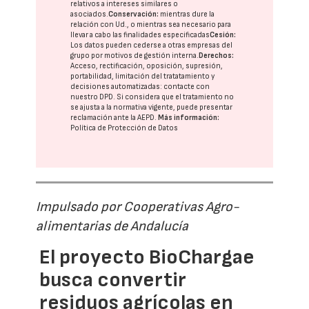
relativos a intereses similares o
asociados.
Conservación:
mientras dure la
relación con Ud., o mientras sea necesario para
llevar a cabo las finalidades especificadas
Cesión:
Los datos pueden cederse a otras
empresas del
grupo
por motivos de gestión interna.
Derechos:
Acceso, rectificación, oposición, supresión,
portabilidad, limitación del tratatamiento y
decisiones automatizadas:
contacte con
nuestro DPD
. Si considera que el tratamiento no
se ajusta a la normativa vigente, puede presentar
reclamación ante la
AEPD
.
Más información:
Política de Protección de Datos
Impulsado por Cooperativas Agro-
alimentarias de Andalucía
El proyecto BioChargae
busca convertir
residuos agrícolas en