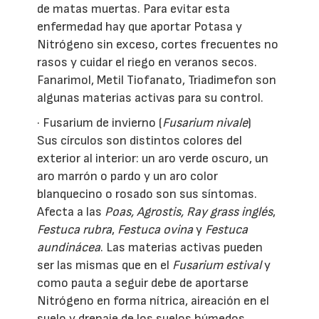
de matas muertas. Para evitar esta
enfermedad hay que aportar Potasa y
Nitrógeno sin exceso, cortes frecuentes no
rasos y cuidar el riego en veranos secos.
Fanarimol, Metil Tiofanato, Triadimefon son
algunas materias activas para su control.
· Fusarium de invierno (
Fusarium nivale
)
Sus círculos son distintos colores del
exterior al interior: un aro verde oscuro, un
aro marrón o pardo y un aro color
blanquecino o rosado son sus síntomas.
Afecta a las
Poas, Agrostis, Ray
grass
inglés
,
Festuca rubra
,
Festuca ovina
y
Festuca
aundinácea
. Las materias activas pueden
ser las mismas que en el
Fusarium estival
y
como pauta a seguir debe de aportarse
Nitrógeno en forma nítrica, aireación en el
suelo y drenaje de los suelos húmedos.