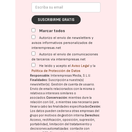
SUSCRIBIRME GRATIS
Marcar todos
Autorizo el envío de newsletters y
avisos informativos personalizados de
interempresas.net
Autorizo el envío de comunicaciones
de terceros vía interempresas.net
He leído y acepto el
Aviso Legal
y la
Política de Protección de Datos
Responsable:
Interempresas Media, S.L.U.
Finalidades:
Suscripción a nuestra(s)
newsletter(s). Gestión de cuenta de usuario.
Envío de emails relacionados con la misma o
relativos a intereses similares o
asociados.
Conservación:
mientras dure la
relación con Ud., o mientras sea necesario para
llevar a cabo las finalidades especificadas
Cesión:
Los datos pueden cederse a otras
empresas del
grupo
por motivos de gestión interna.
Derechos:
Acceso, rectificación, oposición, supresión,
portabilidad, limitación del tratatamiento y
decisiones automatizadas:
contacte con