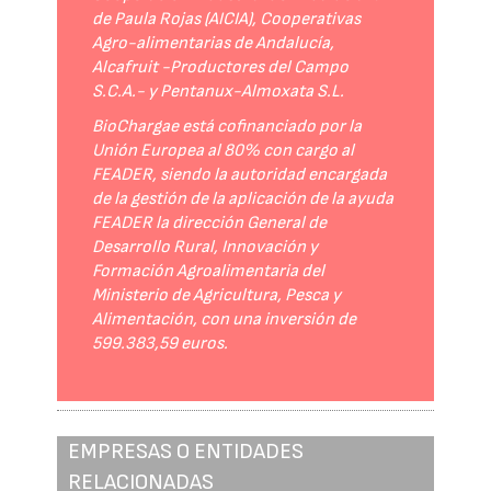
de Paula Rojas (AICIA), Cooperativas
Agro-alimentarias de Andalucía,
Alcafruit -Productores del Campo
S.C.A.- y Pentanux-Almoxata S.L.
BioChargae está cofinanciado por la
Unión Europea al 80% con cargo al
FEADER, siendo la autoridad encargada
de la gestión de la aplicación de la ayuda
FEADER la dirección General de
Desarrollo Rural, Innovación y
Formación Agroalimentaria del
Ministerio de Agricultura, Pesca y
Alimentación, con una inversión de
599.383,59 euros.
EMPRESAS O ENTIDADES
RELACIONADAS