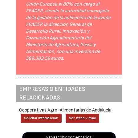
Unión Europea al 80% con cargo al
FEADER, siendo la autoridad encargada
de la gestión de la aplicación de la ayuda
FEADER la dirección General de
Desarrollo Rural, Innovación y
Formación Agroalimentaria del
Ministerio de Agricultura, Pesca y
Alimentación, con una inversión de
599.383,59 euros.
EMPRESAS O ENTIDADES
RELACIONADAS
Cooperativas Agro-Alimentarias de Andalucía
Solicitar información
Ver stand virtual
ver/escribir comentarios