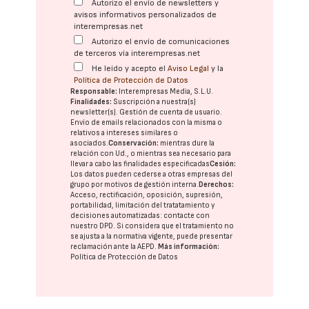
Autorizo el envío de newsletters y
avisos informativos personalizados de
interempresas.net
Autorizo el envío de comunicaciones
de terceros vía interempresas.net
He leído y acepto el
Aviso Legal
y la
Política de Protección de Datos
Responsable:
Interempresas Media, S.L.U.
Finalidades:
Suscripción a nuestra(s)
newsletter(s). Gestión de cuenta de usuario.
Envío de emails relacionados con la misma o
relativos a intereses similares o
asociados.
Conservación:
mientras dure la
relación con Ud., o mientras sea necesario para
llevar a cabo las finalidades especificadas
Cesión:
Los datos pueden cederse a otras
empresas del
grupo
por motivos de gestión interna.
Derechos:
Acceso, rectificación, oposición, supresión,
portabilidad, limitación del tratatamiento y
decisiones automatizadas:
contacte con
nuestro DPD
. Si considera que el tratamiento no
se ajusta a la normativa vigente, puede presentar
reclamación ante la
AEPD
.
Más información:
Política de Protección de Datos