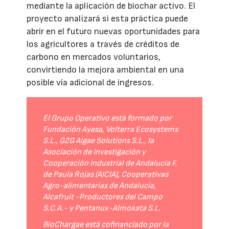
mediante la aplicación de biochar activo. El
proyecto analizará si esta práctica puede
abrir en el futuro nuevas oportunidades para
los agricultores a través de créditos de
carbono en mercados voluntarios,
convirtiendo la mejora ambiental en una
posible vía adicional de ingresos.
El Grupo Operativo está formado por
Fundación Ayesa, Volterra Ecosystems
S.L., G2G Algae Solutions S.L., la
Asociación de Investigación y
Cooperación Industrial de Andalucía F.
de Paula Rojas (AICIA), Cooperativas
Agro-alimentarias de Andalucía,
Alcafruit -Productores del Campo
S.C.A.- y Pentanux-Almoxata S.L.
BioChargae está cofinanciado por la