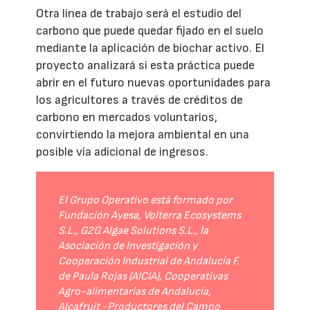
Otra línea de trabajo será el estudio del
carbono que puede quedar fijado en el suelo
mediante la aplicación de biochar activo. El
proyecto analizará si esta práctica puede
abrir en el futuro nuevas oportunidades para
los agricultores a través de créditos de
carbono en mercados voluntarios,
convirtiendo la mejora ambiental en una
posible vía adicional de ingresos.
El Grupo Operativo está formado por
Fundación Ayesa, Volterra Ecosystems
S.L., G2G Algae Solutions S.L., la
Asociación de Investigación y
Cooperación Industrial de Andalucía F.
de Paula Rojas (AICIA), Cooperativas
Agro-alimentarias de Andalucía,
Alcafruit -Productores del Campo