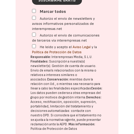
SUSCRIBIRME GRATIS
Marcar todos
Autorizo el envío de newsletters y
avisos informativos personalizados de
interempresas.net
Autorizo el envío de comunicaciones
de terceros vía interempresas.net
He leído y acepto el
Aviso Legal
y la
Política de Protección de Datos
Responsable:
Interempresas Media, S.L.U.
Finalidades:
Suscripción a nuestra(s)
newsletter(s). Gestión de cuenta de usuario.
Envío de emails relacionados con la misma o
relativos a intereses similares o
asociados.
Conservación:
mientras dure la
relación con Ud., o mientras sea necesario para
llevar a cabo las finalidades especificadas
Cesión:
Los datos pueden cederse a otras
empresas del
grupo
por motivos de gestión interna.
Derechos:
Acceso, rectificación, oposición, supresión,
portabilidad, limitación del tratatamiento y
decisiones automatizadas:
contacte con
nuestro DPD
. Si considera que el tratamiento no
se ajusta a la normativa vigente, puede presentar
reclamación ante la
AEPD
.
Más información:
Política de Protección de Datos