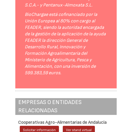
S.C.A.- y Pentanux-Almoxata S.L.
BioChargae está cofinanciado por la
Unión Europea al 80% con cargo al
FEADER, siendo la autoridad encargada
de la gestión de la aplicación de la ayuda
FEADER la dirección General de
Desarrollo Rural, Innovación y
Formación Agroalimentaria del
Ministerio de Agricultura, Pesca y
Alimentación, con una inversión de
599.383,59 euros.
EMPRESAS O ENTIDADES
RELACIONADAS
Cooperativas Agro-Alimentarias de Andalucía
Solicitar información
Ver stand virtual