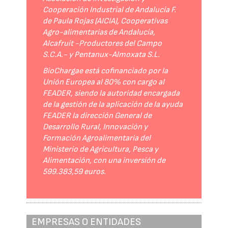
Cooperación Industrial de Andalucía F.
de Paula Rojas (AICIA), Cooperativas
Agro-alimentarias de Andalucía,
Alcafruit -Productores del Campo
S.C.A.- y Pentanux-Almoxata S.L.
BioChargae está cofinanciado por la
Unión Europea al 80% con cargo al
FEADER, siendo la autoridad encargada
de la gestión de la aplicación de la ayuda
FEADER la dirección General de
Desarrollo Rural, Innovación y
Formación Agroalimentaria del
Ministerio de Agricultura, Pesca y
Alimentación, con una inversión de
599.383,59 euros.
EMPRESAS O ENTIDADES