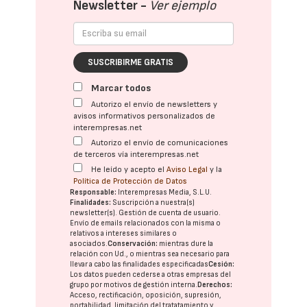
Newsletter -
Ver ejemplo
SUSCRIBIRME GRATIS
Marcar todos
Autorizo el envío de newsletters y
avisos informativos personalizados de
interempresas.net
Autorizo el envío de comunicaciones
de terceros vía interempresas.net
He leído y acepto el
Aviso Legal
y la
Política de Protección de Datos
Responsable:
Interempresas Media, S.L.U.
Finalidades:
Suscripción a nuestra(s)
newsletter(s). Gestión de cuenta de usuario.
Envío de emails relacionados con la misma o
relativos a intereses similares o
asociados.
Conservación:
mientras dure la
relación con Ud., o mientras sea necesario para
llevar a cabo las finalidades especificadas
Cesión:
Los datos pueden cederse a otras
empresas del
grupo
por motivos de gestión interna.
Derechos:
Acceso, rectificación, oposición, supresión,
portabilidad, limitación del tratatamiento y