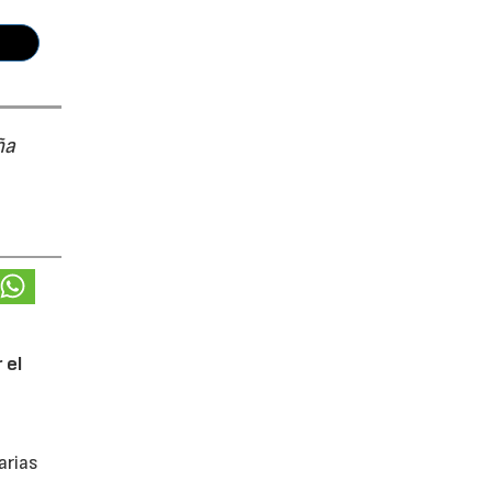
ña
 el
arias