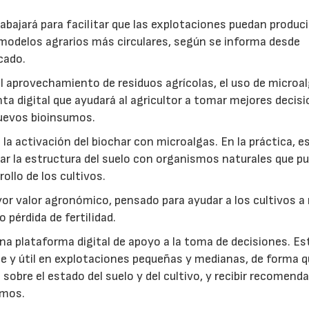
abajará para facilitar que las explotaciones puedan produci
modelos agrarios más circulares, según se informa desde
cado.
: el aprovechamiento de residuos agrícolas, el uso de microa
ta digital que ayudará al agricultor a tomar mejores decis
 nuevos bioinsumos.
a activación del biochar con microalgas. En la práctica, e
rar la estructura del suelo con organismos naturales que p
rollo de los cultivos.
r valor agronómico, pensado para ayudar a los cultivos a r
 pérdida de fertilidad.
a plataforma digital de apoyo a la toma de decisiones. Es
e y útil en explotaciones pequeñas y medianas, de forma q
sobre el estado del suelo y del cultivo, y recibir recomend
umos.