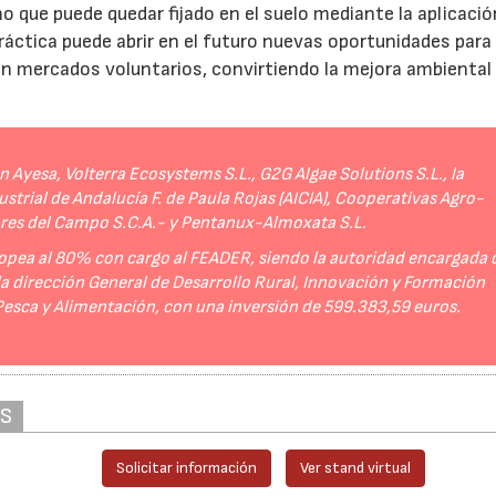
no que puede quedar fijado en el suelo mediante la aplicació
práctica puede abrir en el futuro nuevas oportunidades para
 en mercados voluntarios, convirtiendo la mejora ambiental
Ayesa, Volterra Ecosystems S.L., G2G Algae Solutions S.L., la
strial de Andalucía F. de Paula Rojas (AICIA), Cooperativas Agro-
ores del Campo S.C.A.- y Pentanux-Almoxata S.L.
opea al 80% con cargo al FEADER, siendo la autoridad encargada 
 la dirección General de Desarrollo Rural, Innovación y Formación
 Pesca y Alimentación, con una inversión de 599.383,59 euros.
AS
Solicitar información
Ver stand virtual