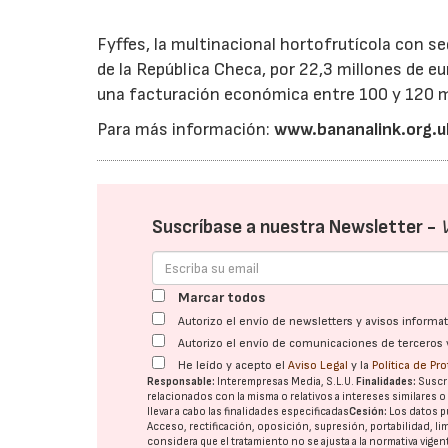
Fyffes, la multinacional hortofrutícola con s
de la República Checa, por 22,3 millones de 
una facturación económica entre 100 y 120 m
Para más información:
www.bananalink.org.
Suscríbase a nuestra Newsletter -
Marcar todos
Autorizo el envío de newsletters y avisos inform
Autorizo el envío de comunicaciones de terceros 
He leído y acepto el
Aviso Legal
y la
Política de Pr
Responsable:
Interempresas Media, S.L.U.
Finalidades:
Suscri
relacionados con la misma o relativos a intereses similares 
llevar a cabo las finalidades especificadas
Cesión:
Los datos p
Acceso, rectificación, oposición, supresión, portabilidad, l
considera que el tratamiento no se ajusta a la normativa vige