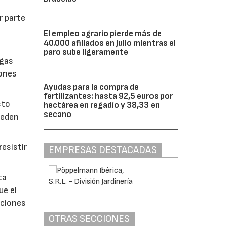
r parte
El empleo agrario pierde más de
40.000 afiliados en julio mientras el
paro sube ligeramente
lgas
iones
Ayudas para la compra de
fertilizantes: hasta 92,5 euros por
sto
hectárea en regadío y 38,33 en
secano
ueden
esistir
EMPRESAS DESTACADAS
ta
ue el
aciones
OTRAS SECCIONES