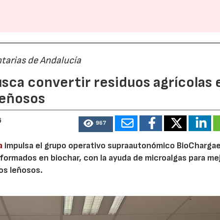
tarias de Andalucía
sca convertir residuos agrícolas 
leñosos
6
967
a
impulsa el grupo operativo supraautonómico BioChargae
ormados en biochar, con la ayuda de microalgas para mej
vos leñosos.