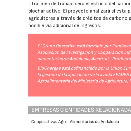
Otra línea de trabajo será el estudio del carbo
biochar activo. El proyecto analizará si esta 
agricultores a través de créditos de carbono
posible vía adicional de ingresos.
El Grupo Operativo está formado por Fundación 
Asociación de Investigación y Cooperación Indu
alimentarias de Andalucía, Alcafruit -Product
BioChargae está cofinanciado por la Unión Eur
la gestión de la aplicación de la ayuda FEADER
Agroalimentaria del Ministerio de Agricultura,
EMPRESAS O ENTIDADES RELACIONAD
Cooperativas Agro-Alimentarias de Andalucía