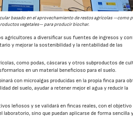
rcular basado en el aprovechamiento de restos agrícolas —como p
productos vegetales— para producir biochar.
s agricultores a diversificar sus fuentes de ingresos y cont
rio y mejorar la sostenibilidad y la rentabilidad de las
ícolas, como podas, cáscaras y otros subproductos de cul
formarlos en un material beneficioso para el suelo.
inará con microalgas producidas en la propia finca para o
idad del suelo, ayudar a retener mejor el agua y reducir la
vos leñosos y se validará en fincas reales, con el objetivo
l laboratorio, sino que puedan aplicarse de forma sencilla y