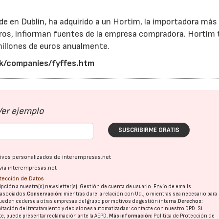
ede en Dublín, ha adquirido a un Hortim, la importadora más
euros, infiorman fuentes de la empresa compradora. Hortim 
illones de euros anualmente.
uk/companies/fyffes.htm
Ver ejemplo
SUSCRIBIRME GRATIS
ativos personalizados de interempresas.net
vía interempresas.net
otección de Datos
pción a nuestra(s) newsletter(s). Gestión de cuenta de usuario. Envío de emails
o asociados.
Conservación:
mientras dure la relación con Ud., o mientras sea necesario para
ueden cederse a otras
empresas del grupo
por motivos de gestión interna.
Derechos:
imitación del tratatamiento y decisiones automatizadas:
contacte con nuestro DPD
. Si
nte, puede presentar reclamación ante la
AEPD
.
Más información:
Política de Protección de