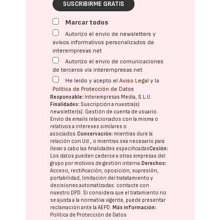
SUSCRIBIRME GRATIS
Marcar todos
Autorizo el envío de newsletters y
avisos informativos personalizados de
interempresas.net
Autorizo el envío de comunicaciones
de terceros vía interempresas.net
He leído y acepto el
Aviso Legal
y la
Política de Protección de Datos
Responsable:
Interempresas Media, S.L.U.
Finalidades:
Suscripción a nuestra(s)
newsletter(s). Gestión de cuenta de usuario.
Envío de emails relacionados con la misma o
relativos a intereses similares o
asociados.
Conservación:
mientras dure la
relación con Ud., o mientras sea necesario para
llevar a cabo las finalidades especificadas
Cesión:
Los datos pueden cederse a otras
empresas del
grupo
por motivos de gestión interna.
Derechos:
Acceso, rectificación, oposición, supresión,
portabilidad, limitación del tratatamiento y
decisiones automatizadas:
contacte con
nuestro DPD
. Si considera que el tratamiento no
se ajusta a la normativa vigente, puede presentar
reclamación ante la
AEPD
.
Más información:
Política de Protección de Datos