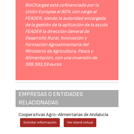
BioChargae está cofinanciado por la
Unión Europea al 80% con cargo al
FEADER, siendo la autoridad encargada
de la gestión de la aplicación de la ayuda
FEADER la dirección General de
Desarrollo Rural, Innovación y
Formación Agroalimentaria del
Ministerio de Agricultura, Pesca y
Alimentación, con una inversión de
599.383,59 euros.
EMPRESAS O ENTIDADES
RELACIONADAS
Cooperativas Agro-Alimentarias de Andalucía
Solicitar información
Ver stand virtual