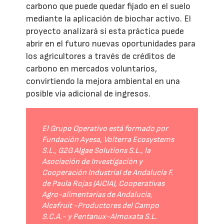
carbono que puede quedar fijado en el suelo
mediante la aplicación de biochar activo. El
proyecto analizará si esta práctica puede
abrir en el futuro nuevas oportunidades para
los agricultores a través de créditos de
carbono en mercados voluntarios,
convirtiendo la mejora ambiental en una
posible vía adicional de ingresos.
El Grupo Operativo está formado por
Fundación Ayesa, Volterra Ecosystems
S.L., G2G Algae Solutions S.L., la
Asociación de Investigación y
Cooperación Industrial de Andalucía F.
de Paula Rojas (AICIA), Cooperativas
Agro-alimentarias de Andalucía,
Alcafruit -Productores del Campo
S.C.A.- y Pentanux-Almoxata S.L.