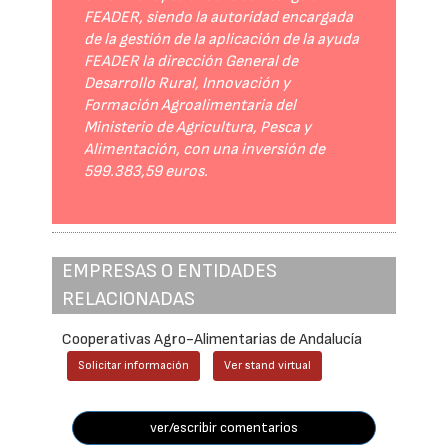
FEADER, siendo la autoridad encargada
de la gestión de la aplicación de la ayuda
FEADER la dirección General de
Desarrollo Rural, Innovación y
Formación Agroalimentaria del
Ministerio de Agricultura, Pesca y
Alimentación, con una inversión de
599.383,59 euros.
EMPRESAS O ENTIDADES
RELACIONADAS
Cooperativas Agro-Alimentarias de Andalucía
Solicitar información
Ver stand virtual
ver/escribir comentarios