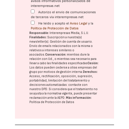
avisos informativos personalizados de
interempresas.net
Autorizo el envío de comunicaciones
de terceros vía interempresas.net
He leído y acepto el
Aviso Legal
y la
Política de Protección de Datos
Responsable:
Interempresas Media, S.L.U.
Finalidades:
Suscripción a nuestra(s)
newsletter(s). Gestión de cuenta de usuario.
Envío de emails relacionados con la misma o
relativos a intereses similares o
asociados.
Conservación:
mientras dure la
relación con Ud., o mientras sea necesario para
llevar a cabo las finalidades especificadas
Cesión:
Los datos pueden cederse a otras
empresas del
grupo
por motivos de gestión interna.
Derechos:
Acceso, rectificación, oposición, supresión,
portabilidad, limitación del tratatamiento y
decisiones automatizadas:
contacte con
nuestro DPD
. Si considera que el tratamiento no
se ajusta a la normativa vigente, puede presentar
reclamación ante la
AEPD
.
Más información:
Política de Protección de Datos