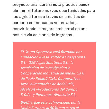
proyecto analizará si esta práctica puede
abrir en el futuro nuevas oportunidades para
los agricultores a través de créditos de
carbono en mercados voluntarios,
convirtiendo la mejora ambiental en una
posible vía adicional de ingresos.
El Grupo Operativo está formado por
Fundación Ayesa, Volterra Ecosystems
S.L., G2G Algae Solutions S.L., la
Asociación de Investigación y
Cooperación Industrial de Andalucía F.
de Paula Rojas (AICIA), Cooperativas
Agro-alimentarias de Andalucía,
Alcafruit -Productores del Campo
S.C.A.- y Pentanux-Almoxata S.L.
BioChargae está cofinanciado por la
Unión Europea al 80% con cargo al