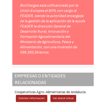
BioChargae está cofinanciado por la
Unión Europea al 80% con cargo al
FEADER, siendo la autoridad encargada
de la gestión de la aplicación de la ayuda
FEADER la dirección General de
Desarrollo Rural, Innovación y
Formación Agroalimentaria del
Ministerio de Agricultura, Pesca y
Alimentación, con una inversión de
599.383,59 euros.
EMPRESAS O ENTIDADES
RELACIONADAS
Cooperativas Agro-Alimentarias de Andalucía
Solicitar información
Ver stand virtual