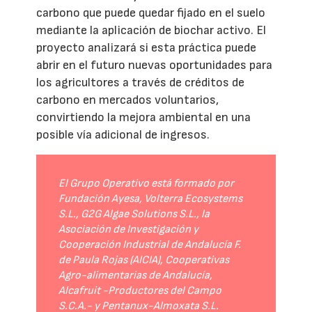
carbono que puede quedar fijado en el suelo
mediante la aplicación de biochar activo. El
proyecto analizará si esta práctica puede
abrir en el futuro nuevas oportunidades para
los agricultores a través de créditos de
carbono en mercados voluntarios,
convirtiendo la mejora ambiental en una
posible vía adicional de ingresos.
El Grupo Operativo está formado por
Fundación Ayesa, Volterra Ecosystems
S.L., G2G Algae Solutions S.L., la
Asociación de Investigación y
Cooperación Industrial de Andalucía F.
de Paula Rojas (AICIA), Cooperativas
Agro-alimentarias de Andalucía,
Alcafruit -Productores del Campo
S.C.A.- y Pentanux-Almoxata S.L.