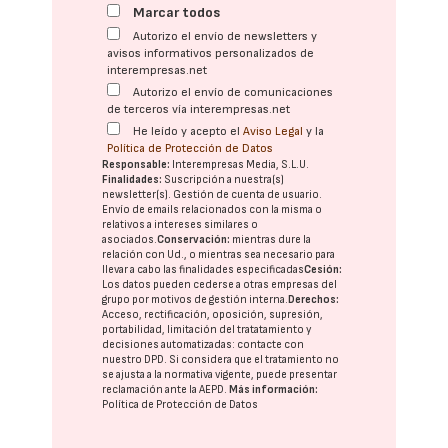
Marcar todos
Autorizo el envío de newsletters y
avisos informativos personalizados de
interempresas.net
Autorizo el envío de comunicaciones
de terceros vía interempresas.net
He leído y acepto el
Aviso Legal
y la
Política de Protección de Datos
Responsable:
Interempresas Media, S.L.U.
Finalidades:
Suscripción a nuestra(s)
newsletter(s). Gestión de cuenta de usuario.
Envío de emails relacionados con la misma o
relativos a intereses similares o
asociados.
Conservación:
mientras dure la
relación con Ud., o mientras sea necesario para
llevar a cabo las finalidades especificadas
Cesión:
Los datos pueden cederse a otras
empresas del
grupo
por motivos de gestión interna.
Derechos:
Acceso, rectificación, oposición, supresión,
portabilidad, limitación del tratatamiento y
decisiones automatizadas:
contacte con
nuestro DPD
. Si considera que el tratamiento no
se ajusta a la normativa vigente, puede presentar
reclamación ante la
AEPD
.
Más información:
Política de Protección de Datos