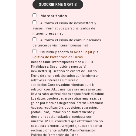
SUSCRIBIRME GRATIS
Marcar todos
Autorizo el envío de newsletters y
avisos informativos personalizados de
interempresas.net
Autorizo el envío de comunicaciones
de terceros vía interempresas.net
He leído y acepto el
Aviso Legal
y la
Política de Protección de Datos
Responsable:
Interempresas Media, S.L.U.
Finalidades:
Suscripción a nuestra(s)
newsletter(s). Gestión de cuenta de usuario.
Envío de emails relacionados con la misma o
relativos a intereses similares o
asociados.
Conservación:
mientras dure la
relación con Ud., o mientras sea necesario para
llevar a cabo las finalidades especificadas
Cesión:
Los datos pueden cederse a otras
empresas del
grupo
por motivos de gestión interna.
Derechos:
Acceso, rectificación, oposición, supresión,
portabilidad, limitación del tratatamiento y
decisiones automatizadas:
contacte con
nuestro DPD
. Si considera que el tratamiento no
se ajusta a la normativa vigente, puede presentar
reclamación ante la
AEPD
.
Más información:
Política de Protección de Datos