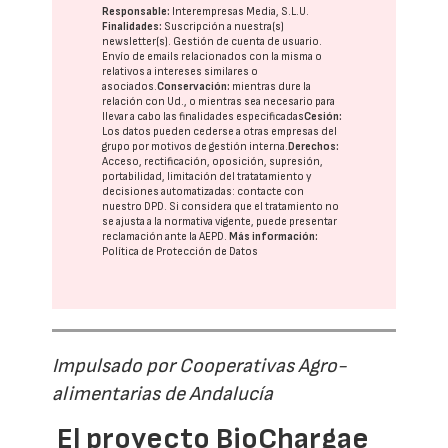
Responsable:
Interempresas Media, S.L.U.
Finalidades:
Suscripción a nuestra(s)
newsletter(s). Gestión de cuenta de usuario.
Envío de emails relacionados con la misma o
relativos a intereses similares o
asociados.
Conservación:
mientras dure la
relación con Ud., o mientras sea necesario para
llevar a cabo las finalidades especificadas
Cesión:
Los datos pueden cederse a otras
empresas del
grupo
por motivos de gestión interna.
Derechos:
Acceso, rectificación, oposición, supresión,
portabilidad, limitación del tratatamiento y
decisiones automatizadas:
contacte con
nuestro DPD
. Si considera que el tratamiento no
se ajusta a la normativa vigente, puede presentar
reclamación ante la
AEPD
.
Más información:
Política de Protección de Datos
Impulsado por Cooperativas Agro-
alimentarias de Andalucía
El proyecto BioChargae