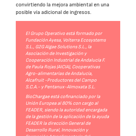
convirtiendo la mejora ambiental en una
posible vía adicional de ingresos.
El Grupo Operativo está formado por
Fundación Ayesa, Volterra Ecosystems
S.L., G2G Algae Solutions S.L., la
Asociación de Investigación y
Cooperación Industrial de Andalucía F.
de Paula Rojas (AICIA), Cooperativas
Agro-alimentarias de Andalucía,
Alcafruit -Productores del Campo
S.C.A.- y Pentanux-Almoxata S.L.
BioChargae está cofinanciado por la
Unión Europea al 80% con cargo al
FEADER, siendo la autoridad encargada
de la gestión de la aplicación de la ayuda
FEADER la dirección General de
Desarrollo Rural, Innovación y