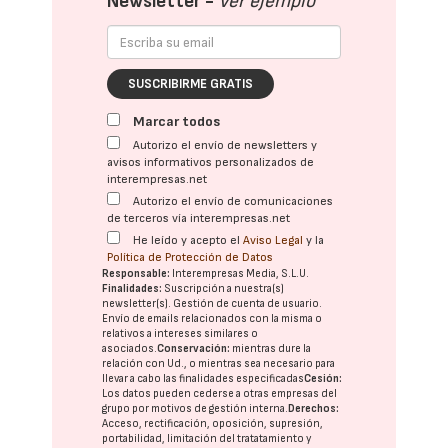
Newsletter -
Ver ejemplo
SUSCRIBIRME GRATIS
Marcar todos
Autorizo el envío de newsletters y
avisos informativos personalizados de
interempresas.net
Autorizo el envío de comunicaciones
de terceros vía interempresas.net
He leído y acepto el
Aviso Legal
y la
Política de Protección de Datos
Responsable:
Interempresas Media, S.L.U.
Finalidades:
Suscripción a nuestra(s)
newsletter(s). Gestión de cuenta de usuario.
Envío de emails relacionados con la misma o
relativos a intereses similares o
asociados.
Conservación:
mientras dure la
relación con Ud., o mientras sea necesario para
llevar a cabo las finalidades especificadas
Cesión:
Los datos pueden cederse a otras
empresas del
grupo
por motivos de gestión interna.
Derechos:
Acceso, rectificación, oposición, supresión,
portabilidad, limitación del tratatamiento y