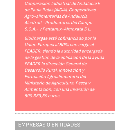
Cooperación Industrial de Andalucía F.
de Paula Rojas (AICIA), Cooperativas
Agro-alimentarias de Andalucía,
Alcafruit -Productores del Campo
S.C.A.- y Pentanux-Almoxata S.L.
BioChargae está cofinanciado por la
Unión Europea al 80% con cargo al
FEADER, siendo la autoridad encargada
de la gestión de la aplicación de la ayuda
FEADER la dirección General de
Desarrollo Rural, Innovación y
Formación Agroalimentaria del
Ministerio de Agricultura, Pesca y
Alimentación, con una inversión de
599.383,59 euros.
EMPRESAS O ENTIDADES