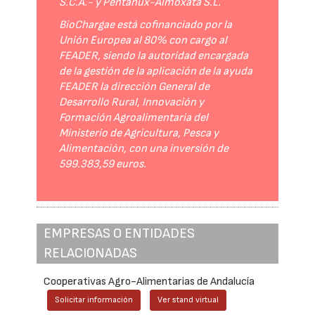
S.C.A.- y Pentanux-Almoxata S.L.
BioChargae está cofinanciado por la
Unión Europea al 80% con cargo al
FEADER, siendo la autoridad encargada
de la gestión de la aplicación de la ayuda
FEADER la dirección General de
Desarrollo Rural, Innovación y
Formación Agroalimentaria del
Ministerio de Agricultura, Pesca y
Alimentación, con una inversión de
599.383,59 euros.
EMPRESAS O ENTIDADES
RELACIONADAS
Cooperativas Agro-Alimentarias de Andalucía
Solicitar información
Ver stand virtual