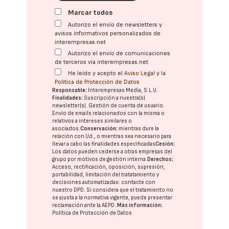
Marcar todos
Autorizo el envío de newsletters y
avisos informativos personalizados de
interempresas.net
Autorizo el envío de comunicaciones
de terceros vía interempresas.net
He leído y acepto el
Aviso Legal
y la
Política de Protección de Datos
Responsable:
Interempresas Media, S.L.U.
Finalidades:
Suscripción a nuestra(s)
newsletter(s). Gestión de cuenta de usuario.
Envío de emails relacionados con la misma o
relativos a intereses similares o
asociados.
Conservación:
mientras dure la
relación con Ud., o mientras sea necesario para
llevar a cabo las finalidades especificadas
Cesión:
Los datos pueden cederse a otras
empresas del
grupo
por motivos de gestión interna.
Derechos:
Acceso, rectificación, oposición, supresión,
portabilidad, limitación del tratatamiento y
decisiones automatizadas:
contacte con
nuestro DPD
. Si considera que el tratamiento no
se ajusta a la normativa vigente, puede presentar
reclamación ante la
AEPD
.
Más información:
Política de Protección de Datos