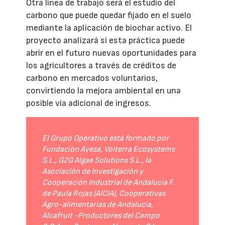
Otra línea de trabajo será el estudio del
carbono que puede quedar fijado en el suelo
mediante la aplicación de biochar activo. El
proyecto analizará si esta práctica puede
abrir en el futuro nuevas oportunidades para
los agricultores a través de créditos de
carbono en mercados voluntarios,
convirtiendo la mejora ambiental en una
posible vía adicional de ingresos.
El Grupo Operativo está formado por
Fundación Ayesa, Volterra Ecosystems
S.L., G2G Algae Solutions S.L., la
Asociación de Investigación y
Cooperación Industrial de Andalucía F.
de Paula Rojas (AICIA), Cooperativas
Agro-alimentarias de Andalucía,
Alcafruit -Productores del Campo