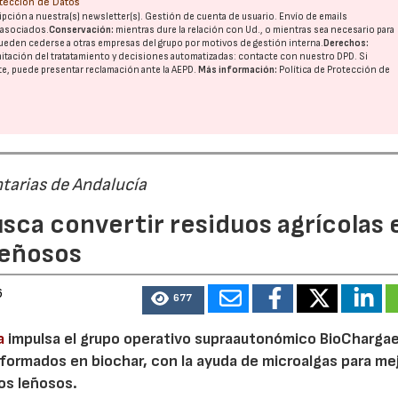
otección de Datos
pción a nuestra(s) newsletter(s). Gestión de cuenta de usuario. Envío de emails
o asociados.
Conservación:
mientras dure la relación con Ud., o mientras sea necesario para
ueden cederse a otras
empresas del grupo
por motivos de gestión interna.
Derechos:
imitación del tratatamiento y decisiones automatizadas:
contacte con nuestro DPD
. Si
nte, puede presentar reclamación ante la
AEPD
.
Más información:
Política de Protección de
tarias de Andalucía
sca convertir residuos agrícolas 
leñosos
6
677
a
impulsa el grupo operativo supraautonómico BioChargae
ormados en biochar, con la ayuda de microalgas para mej
vos leñosos.