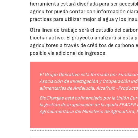
herramienta estará diseñada para ser accesibl
agricultor pueda contar con información clara 
prácticas para utilizar mejor el agua y los ins
Otra línea de trabajo será el estudio del carbo
biochar activo. El proyecto analizará si esta 
agricultores a través de créditos de carbono
posible vía adicional de ingresos.
El Grupo Operativo está formado por Fundación 
Asociación de Investigación y Cooperación Indu
alimentarias de Andalucía, Alcafruit -Product
BioChargae está cofinanciado por la Unión Eur
la gestión de la aplicación de la ayuda FEADER
Agroalimentaria del Ministerio de Agricultura,