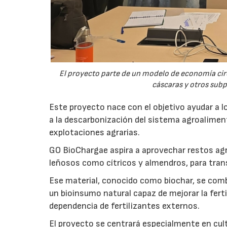
El proyecto parte de un modelo de economía ci
cáscaras y otros sub
Este proyecto nace con el objetivo ayudar a lo
a la descarbonización del sistema agroalimenta
explotaciones agrarias.
GO BioChargae aspira a aprovechar restos agr
leñosos como cítricos y almendros, para trans
Ese material, conocido como biochar, se comb
un bioinsumo natural capaz de mejorar la fertil
dependencia de fertilizantes externos.
El proyecto se centrará especialmente en culti