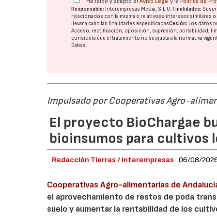
He leído y acepto el
Aviso Legal
y la
Política de Pr
Responsable:
Interempresas Media, S.L.U.
Finalidades:
Suscri
relacionados con la misma o relativos a intereses similares 
llevar a cabo las finalidades especificadas
Cesión:
Los datos p
Acceso, rectificación, oposición, supresión, portabilidad, l
considera que el tratamiento no se ajusta a la normativa vige
Datos
Impulsado por Cooperativas Agro-alimen
El proyecto BioChargae bu
bioinsumos para cultivos 
Redacción Tierras / Interempresas
06/08/202
Cooperativas Agro-alimentarias de Andalucí
el aprovechamiento de restos de poda transf
suelo y aumentar la rentabilidad de los culti