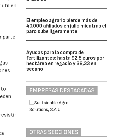
 útil en
El empleo agrario pierde más de
40.000 afiliados en julio mientras el
paro sube ligeramente
r parte
Ayudas para la compra de
fertilizantes: hasta 92,5 euros por
lgas
hectárea en regadío y 38,33 en
secano
iones
sto
EMPRESAS DESTACADAS
ueden
esistir
OTRAS SECCIONES
ta