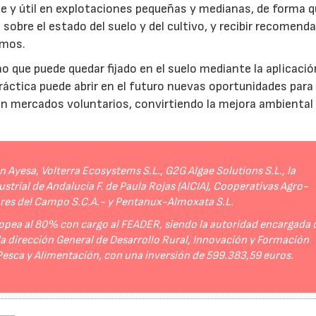
e y útil en explotaciones pequeñas y medianas, de forma q
sobre el estado del suelo y del cultivo, y recibir recomend
umos.
no que puede quedar fijado en el suelo mediante la aplicació
práctica puede abrir en el futuro nuevas oportunidades para
 en mercados voluntarios, convirtiendo la mejora ambiental
Ayesa, Volterra Ecosystems S.L., G2G Algae Solutions S.L., la
strial de Andalucía F. de Paula Rojas (AICIA), Cooperativas Agro-
ores del Campo S.C.A.- y Pentanux-Almoxata S.L.
opea al 80% con cargo al FEADER, siendo la autoridad encargada 
 la dirección General de Desarrollo Rural, Innovación y Formación
 Pesca y Alimentación, con una inversión de 599.383,59 euros.