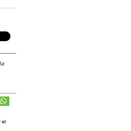
ña
 el