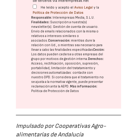
de terceros vía interempresas.net
He leído y acepto el
Aviso Legal
y la
Política de Protección de Datos
Responsable:
Interempresas Media, S.L.U.
Finalidades:
Suscripción a nuestra(s)
newsletter(s). Gestión de cuenta de usuario.
Envío de emails relacionados con la misma o
relativos a intereses similares o
asociados.
Conservación:
mientras dure la
relación con Ud., o mientras sea necesario para
llevar a cabo las finalidades especificadas
Cesión:
Los datos pueden cederse a otras
empresas del
grupo
por motivos de gestión interna.
Derechos:
Acceso, rectificación, oposición, supresión,
portabilidad, limitación del tratatamiento y
decisiones automatizadas:
contacte con
nuestro DPD
. Si considera que el tratamiento no
se ajusta a la normativa vigente, puede presentar
reclamación ante la
AEPD
.
Más información:
Política de Protección de Datos
Impulsado por Cooperativas Agro-
alimentarias de Andalucía