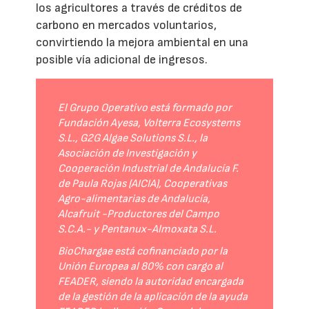
los agricultores a través de créditos de
carbono en mercados voluntarios,
convirtiendo la mejora ambiental en una
posible vía adicional de ingresos.
El Grupo Operativo está formado por
Fundación Ayesa, Volterra Ecosystems
S.L., G2G Algae Solutions S.L., la
Asociación de Investigación y
Cooperación Industrial de Andalucía F.
de Paula Rojas (AICIA), Cooperativas
Agro-alimentarias de Andalucía,
Alcafruit -Productores del Campo
S.C.A.- y Pentanux-Almoxata S.L.
BioChargae está cofinanciado por la
Unión Europea al 80% con cargo al
FEADER, siendo la autoridad encargada
de la gestión de la aplicación de la ayuda