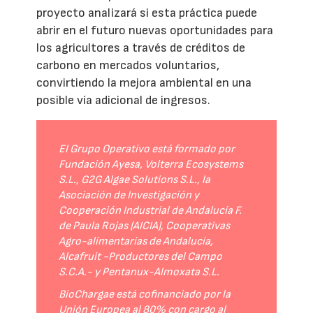
proyecto analizará si esta práctica puede
abrir en el futuro nuevas oportunidades para
los agricultores a través de créditos de
carbono en mercados voluntarios,
convirtiendo la mejora ambiental en una
posible vía adicional de ingresos.
El Grupo Operativo está formado por
Fundación Ayesa, Volterra Ecosystems
S.L., G2G Algae Solutions S.L., la
Asociación de Investigación y
Cooperación Industrial de Andalucía F.
de Paula Rojas (AICIA), Cooperativas
Agro-alimentarias de Andalucía,
Alcafruit -Productores del Campo
S.C.A.- y Pentanux-Almoxata S.L.
BioChargae está cofinanciado por la
Unión Europea al 80% con cargo al