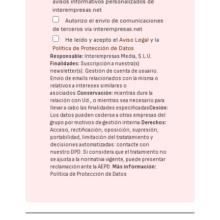
avisos informativos personalizados de
interempresas.net
Autorizo el envío de comunicaciones
de terceros vía interempresas.net
He leído y acepto el
Aviso Legal
y la
Política de Protección de Datos
Responsable:
Interempresas Media, S.L.U.
Finalidades:
Suscripción a nuestra(s)
newsletter(s). Gestión de cuenta de usuario.
Envío de emails relacionados con la misma o
relativos a intereses similares o
asociados.
Conservación:
mientras dure la
relación con Ud., o mientras sea necesario para
llevar a cabo las finalidades especificadas
Cesión:
Los datos pueden cederse a otras
empresas del
grupo
por motivos de gestión interna.
Derechos:
Acceso, rectificación, oposición, supresión,
portabilidad, limitación del tratatamiento y
decisiones automatizadas:
contacte con
nuestro DPD
. Si considera que el tratamiento no
se ajusta a la normativa vigente, puede presentar
reclamación ante la
AEPD
.
Más información:
Política de Protección de Datos