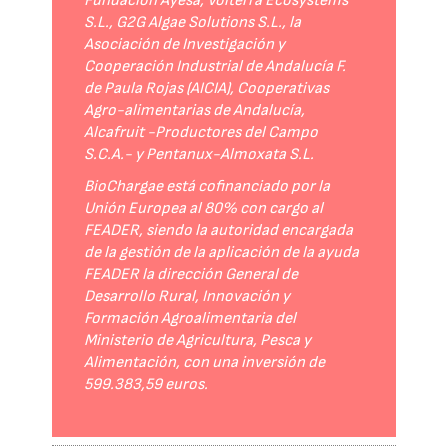
Fundación Ayesa, Volterra Ecosystems
S.L., G2G Algae Solutions S.L., la
Asociación de Investigación y
Cooperación Industrial de Andalucía F.
de Paula Rojas (AICIA), Cooperativas
Agro-alimentarias de Andalucía,
Alcafruit -Productores del Campo
S.C.A.- y Pentanux-Almoxata S.L.
BioChargae está cofinanciado por la
Unión Europea al 80% con cargo al
FEADER, siendo la autoridad encargada
de la gestión de la aplicación de la ayuda
FEADER la dirección General de
Desarrollo Rural, Innovación y
Formación Agroalimentaria del
Ministerio de Agricultura, Pesca y
Alimentación, con una inversión de
599.383,59 euros.