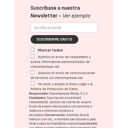
Suscríbase a nuestra
Newsletter -
Ver ejemplo
SUSCRIBIRME GRATIS
Marcar todos
Autorizo el envío de newsletters y
avisos informativos personalizados de
interempresas.net
Autorizo el envío de comunicaciones
de terceros vía interempresas.net
He leído y acepto el
Aviso Legal
y la
Política de Protección de Datos
Responsable:
Interempresas Media, S.L.U.
Finalidades:
Suscripción a nuestra(s)
newsletter(s). Gestión de cuenta de usuario.
Envío de emails relacionados con la misma o
relativos a intereses similares o
asociados.
Conservación:
mientras dure la
relación con Ud., o mientras sea necesario para
llevar a cabo las finalidades especificadas
Cesión:
Los datos pueden cederse a otras
empresas del