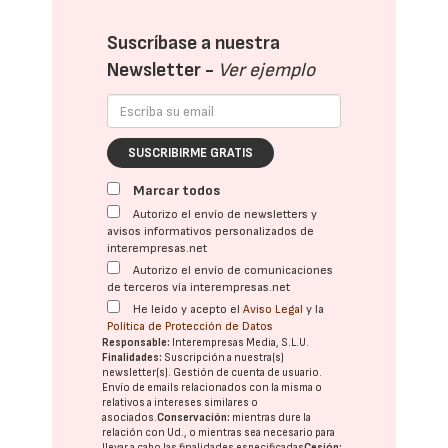
Suscríbase a nuestra
Newsletter -
Ver ejemplo
SUSCRIBIRME GRATIS
Marcar todos
Autorizo el envío de newsletters y
avisos informativos personalizados de
interempresas.net
Autorizo el envío de comunicaciones
de terceros vía interempresas.net
He leído y acepto el
Aviso Legal
y la
Política de Protección de Datos
Responsable:
Interempresas Media, S.L.U.
Finalidades:
Suscripción a nuestra(s)
newsletter(s). Gestión de cuenta de usuario.
Envío de emails relacionados con la misma o
relativos a intereses similares o
asociados.
Conservación:
mientras dure la
relación con Ud., o mientras sea necesario para
llevar a cabo las finalidades especificadas
Cesión: